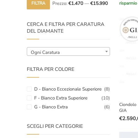
FILTRA
Prezzo:
€1.470
—
€15.990
risparmio
prezzo
prezzo
Prezzo
Prezzo
original
attuale
Min
Max
era:
è:
CERCA E FILTRA PER CARATURA
€10.000
€7.690,
DEL DIAMANTE
Ogni Caratura
FILTRA PER COLORE
D - Bianco Eccezionale Superiore
(8)
F - Bianco Extra Superiore
(10)
Ciondolo 
G - Bianco Extra
(6)
GIA
€
2.590,
Il
Il
SCEGLI PER CATEGORIE
prezzo
prezzo
original
attuale