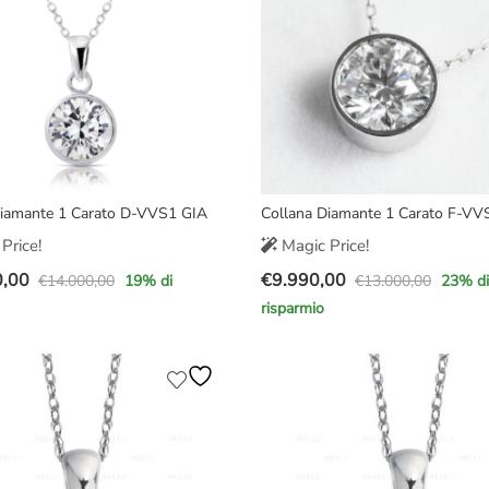
Diamante 1 Carato D-VVS1 GIA
Collana Diamante 1 Carato F-VV
Price!
Magic Price!
0,00
€
9.990,00
€
14.000,00
€
13.000,00
19
% di
23
% di
Il
Il
risparmio
prezzo
prezzo
e
originale
attuale
era:
è:
,00.
,00.
€13.000,00.
€9.990,00.