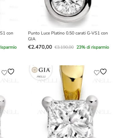
VS1 con
Punto Luce Platino 0.50 carati G-VS1 con
GIA
€
2.470,00
€
3.190,00
risparmio
23
% di risparmio
Il
Il
prezzo
prezzo
originale
attuale
era:
è:
€3.190,00.
€2.470,00.