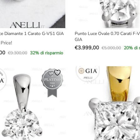
ce Diamante 1 Carato G-VS1 GIA
Punto Luce Ovale 0.70 Carati F-
GIA
Price!
€
3.999,00
€
5.000,00
20
% di 
Il
Il
00
€
9.300,00
32
% di risparmio
prezzo
prezzo
originale
attuale
e
era:
è:
€5.000,00.
€3.999,00.
00.
00.