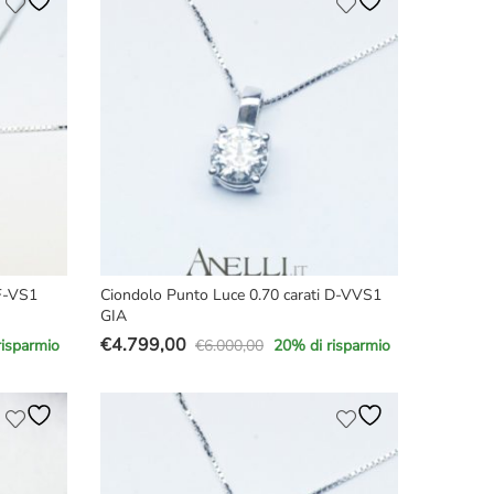
era:
è:
€4.500,00.
€3.699,00.
 F-VS1
Ciondolo Punto Luce 0.70 carati D-VVS1
GIA
€
4.799,00
€
6.000,00
risparmio
20
% di risparmio
Il
Il
prezzo
prezzo
originale
attuale
era:
è:
€6.000,00.
€4.799,00.