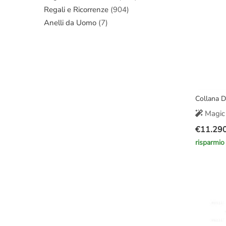
Regali e Ricorrenze
(904)
Anelli da Uomo
(7)
Collana 
Magic 
€
11.29
Il
Il
risparmio
prezzo
prezzo
original
attuale
era:
è:
€14.000
€11.290