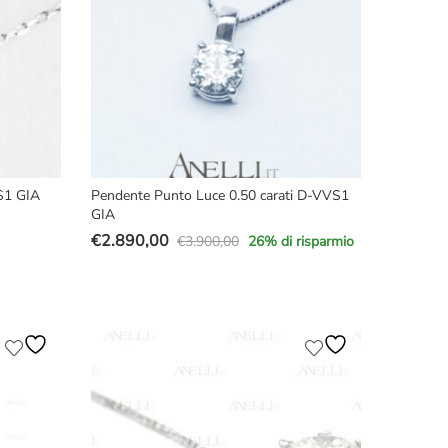
S1 GIA
Pendente Punto Luce 0.50 carati D-VVS1
GIA
€
2.890,00
€
3.900,00
26
% di risparmio
Il
Il
prezzo
prezzo
originale
attuale
era:
è:
€3.900,00.
€2.890,00.