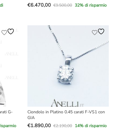
€
6.470,00
€
9.500,00
di
32
% di risparmio
Il
Il
prezzo
prezzo
originale
attuale
era:
è:
€9.500,00.
€6.470,00.
rati G-
Ciondolo in Platino 0.45 carati F-VS1 con
GIA
€
1.890,00
€
2.190,00
risparmio
14
% di risparmio
Il
Il