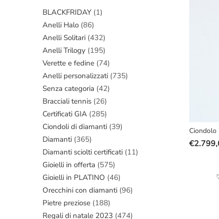
era:
è:
BLACKFRIDAY
(1)
€3.790,
€2.590,
Anelli Halo
(86)
Anelli Solitari
(432)
Anelli Trilogy
(195)
Verette e fedine
(74)
Anelli personalizzati
(735)
Senza categoria
(42)
Bracciali tennis
(26)
Certificati GIA
(285)
Ciondoli di diamanti
(39)
Ciondolo 
Diamanti
(365)
€
2.799,
Il
Il
Diamanti sciolti certificati
(11)
prezzo
prezzo
Gioielli in offerta
(575)
original
attuale
Gioielli in PLATINO
(46)
era:
è:
Orecchini con diamanti
(96)
€3.600,
€2.799,
Pietre preziose
(188)
Regali di natale 2023
(474)