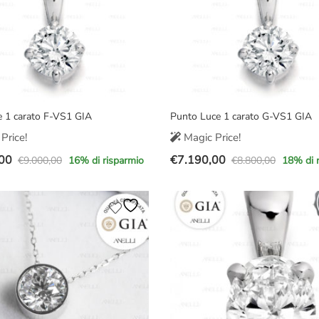
e 1 carato F-VS1 GIA
Punto Luce 1 carato G-VS1 GIA
Price!
Magic Price!
00
€
7.190,00
€
9.000,00
€
8.800,00
16
% di risparmio
18
% di 
Il
Il
prezzo
prezzo
e
originale
attuale
era:
è:
00.
00.
€8.800,00.
€7.190,00.