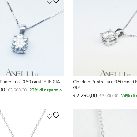
era:
è:
00.
00.
€3.400,00.
€2.490,00.
Punto Luce 0.50 carati F-IF GIA
Ciondolo Punto Luce 0.50 carati
GIA
00
€
3.600,00
22
% di risparmio
€
2.290,00
€
3.000,00
24
% di 
Il
Il
prezzo
prezzo
e
originale
attuale
era:
è:
00.
00.
€3.000,00.
€2.290,00.