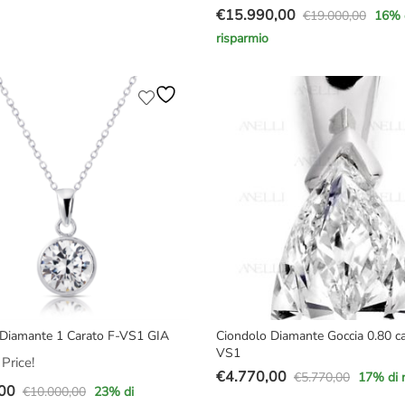
€
15.990,00
€
19.000,00
16
% 
Il
Il
e
risparmio
prezzo
prezzo
originale
attuale
,00.
00.
era:
è:
€19.000,00.
€15.990,00.
 Diamante 1 Carato F-VS1 GIA
Ciondolo Diamante Goccia 0.80 ca
VS1
Price!
€
4.770,00
€
5.770,00
17
% di 
Il
Il
00
€
10.000,00
23
% di