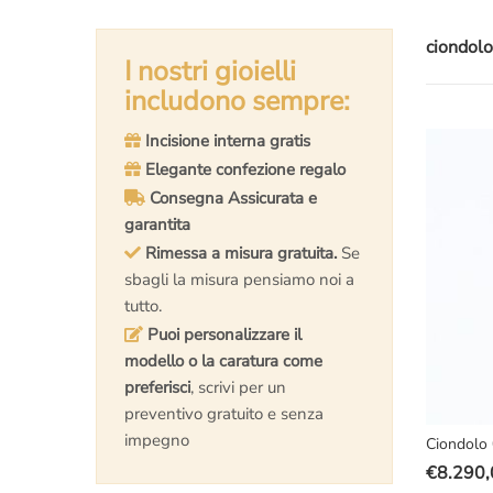
ciondol
I nostri gioielli
includono sempre:
Incisione interna gratis
Elegante confezione regalo
Consegna Assicurata e
garantita
Rimessa a misura gratuita.
Se
sbagli la misura pensiamo noi a
tutto.
Puoi personalizzare il
modello o la caratura come
preferisci
, scrivi per un
preventivo gratuito e senza
impegno
Ciondolo 
€
8.290,
Il
Il