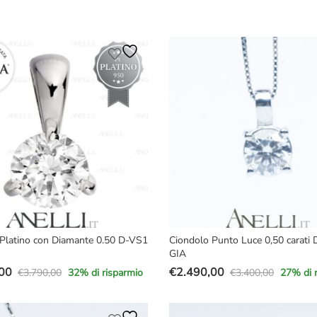
prezzo
prezzo
originale
attuale
e
era:
è:
€5.770,00.
€4.770,00.
,00.
00.
Platino con Diamante 0.50 D-VS1
Ciondolo Punto Luce 0,50 carati
GIA
00
€
2.490,00
€
3.790,00
€
3.400,00
32
% di risparmio
27
% di 
Il
Il
prezzo
prezzo
e
originale
attuale