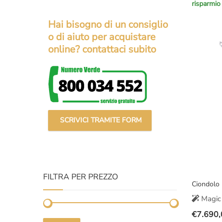
risparmio
prezzo
prezzo
original
attuale
Hai bisogno di un consiglio
era:
è:
o di aiuto per acquistare
€12.000
€8.290,
online? contattaci subito
SCRIVICI TRAMITE FORM
FILTRA PER PREZZO
Ciondolo
Magic 
€
7.690,
Il
Il