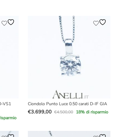
prezzo
prezzo
originale
attuale
era:
è:
€2.190,00.
€1.890,00.
 D-VS1
Ciondolo Punto Luce 0.50 carati D-IF GIA
€
3.699,00
€
4.500,00
18
% di risparmio
Il
Il
risparmio
prezzo
prezzo
originale
attuale