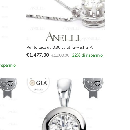
Punto luce da 0,30 carati G-VS1 GIA
€
1.477,00
€
1.900,00
22
% di risparmio
Il
Il
prezzo
prezzo
risparmio
originale
attuale
era:
è:
€1.900,00.
€1.477,00.