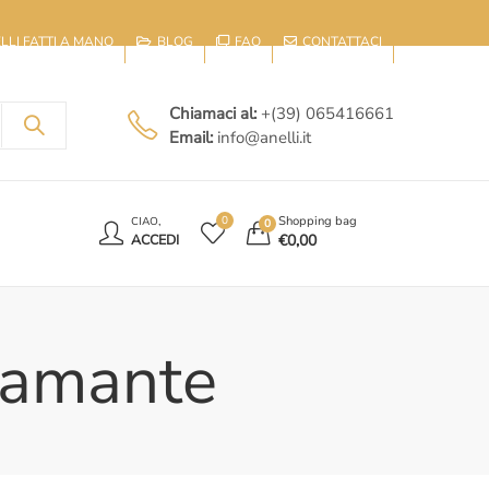
IELLI FATTI A MANO
BLOG
FAQ
CONTATTACI
Chiamaci al:
+(39) 065416661
Email:
info@anelli.it
E
Shopping bag
0
CIAO,
0
€
0,00
ACCEDI
diamante