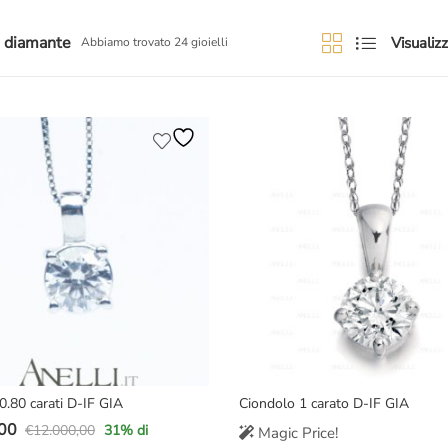
o diamante
Visualizz
Abbiamo trovato 24 gioielli
0.80 carati D-IF GIA
Ciondolo 1 carato D-IF GIA
00
€
12.000,00
31
% di
Magic Price!