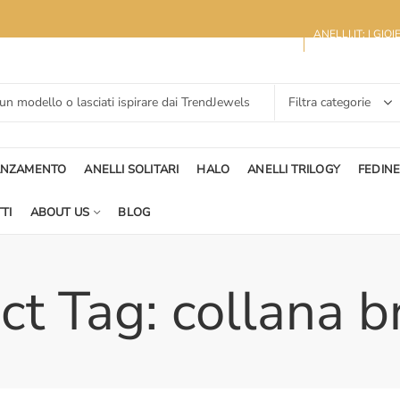
ANELLI.IT: I GIO
ANZAMENTO
ANELLI SOLITARI
HALO
ANELLI TRILOGY
FEDIN
TI
ABOUT US
BLOG
t Tag: collana br