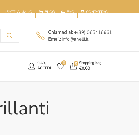
IELLI FATTI A MANO
BLOG
FAQ
CONTATTACI
Chiamaci al:
+(39) 065416661
Email:
info@anelli.it
E
Shopping bag
0
CIAO,
0
€
0,00
ACCEDI
illanti