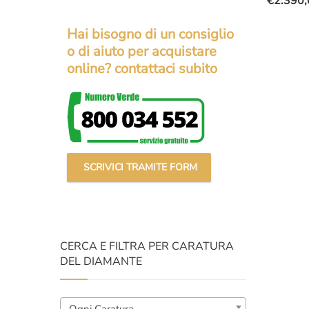
€
2.390,
Il
Il
prezzo
prezzo
Hai bisogno di un consiglio
original
attuale
o di aiuto per acquistare
era:
è:
online? contattaci subito
€3.000,
€2.390,
SCRIVICI TRAMITE FORM
CERCA E FILTRA PER CARATURA
DEL DIAMANTE