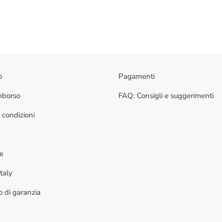
o
Pagamenti
imborso
FAQ: Consigli e suggerimenti
 condizioni
ne
taly
to di garanzia