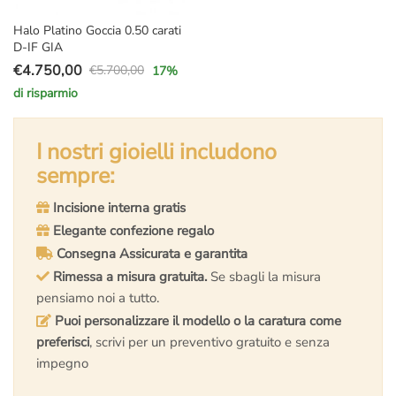
Halo Platino Goccia 0.50 carati
D-IF GIA
€
4.750,00
€
5.700,00
17
%
Il
Il
di risparmio
prezzo
prezzo
originale
attuale
era:
è:
I nostri gioielli includono
€5.700,00.
€4.750,00.
sempre:
Incisione interna gratis
Elegante confezione regalo
Consegna Assicurata e garantita
Rimessa a misura gratuita.
Se sbagli la misura
pensiamo noi a tutto.
Puoi personalizzare il modello o la caratura come
preferisci
, scrivi per un preventivo gratuito e senza
impegno