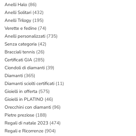
Anelli Halo
(86)
Anelli Solitari
(432)
Anelli Trilogy
(195)
Verette e fedine
(74)
Anelli personalizzati
(735)
Senza categoria
(42)
Bracciali tennis
(26)
Certificati GIA
(285)
Ciondoli di diamanti
(39)
Diamanti
(365)
Diamanti sciolti certificati
(11)
Gioielli in offerta
(575)
Gioielli in PLATINO
(46)
Orecchini con diamanti
(96)
Pietre preziose
(188)
Regali di natale 2023
(474)
Regali e Ricorrenze
(904)