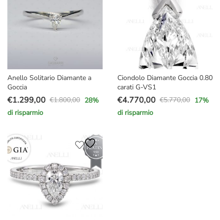
Anello Solitario Diamante a
Ciondolo Diamante Goccia 0.80
Goccia
carati G-VS1
€
1.299,00
€
4.770,00
€
1.800,00
€
5.770,00
28
%
17
%
Il
Il
Il
Il
di risparmio
di risparmio
prezzo
prezzo
prezzo
prezzo
originale
attuale
originale
attuale
era:
è:
era:
è:
€1.800,00.
€1.299,00.
€5.770,00.
€4.770,00.