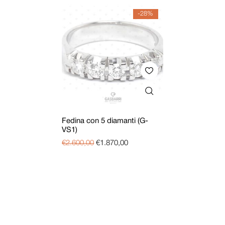
-28%
Fedina con 5 diamanti (G-
VS1)
€
2.600,00
€
1.870,00