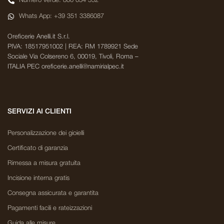
Numero verde: 800 034 552
Whats App: +39 351 3386087
Oreficerie Anelli.it S.r.l.
PIVA: 18517951002 | REA: RM 1789921 Sede
Sociale Via Colsereno 6, 00019, Tivoli, Roma –
ITALIA PEC oreficerie.anelli@namirialpec.it
SERVIZI AI CLIENTI
Personalizzazione dei gioielli
Certificato di garanzia
Rimessa a misura gratuita
Incisione interna gratis
Consegna assicurata e garantita
Pagamenti facili e rateizzazioni
Guida alle misure