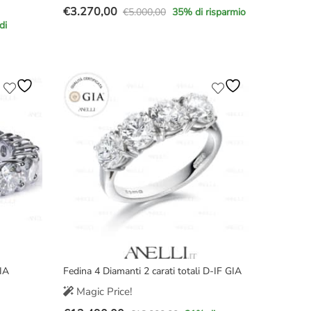
€
3.270,00
€
5.000,00
35
% di risparmio
Il
Il
di
prezzo
prezzo
originale
attuale
era:
è:
€5.000,00.
€3.270,00.
IA
Fedina 4 Diamanti 2 carati totali D-IF GIA
Magic Price!