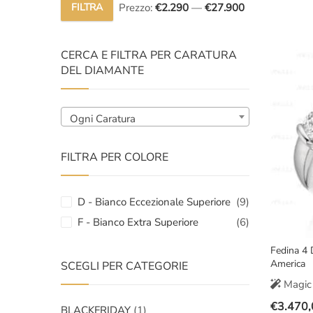
prezzo
prezzo
FILTRA
Prezzo:
€2.290
—
€27.900
Prezzo
Prezzo
original
attuale
Min
Max
era:
è:
CERCA E FILTRA PER CARATURA
€4.800,
€3.790,
DEL DIAMANTE
Ogni Caratura
FILTRA PER COLORE
D - Bianco Eccezionale Superiore
(9)
F - Bianco Extra Superiore
(6)
Fedina 4 
America
SCEGLI PER CATEGORIE
Magic 
€
3.470,
BLACKFRIDAY
(1)