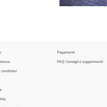
o
Pagamenti
imborso
FAQ: Consigli e suggerimenti
 condizioni
ne
taly