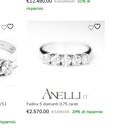
€
12.490,00
€
18.000,00
31
% di
Il
Il
risparmio
prezzo
prezzo
originale
attuale
era:
è:
€18.000,00.
€12.490,00.
VVS1
Fedina 5 diamanti 0,75 carati
€
2.570,00
€
3.600,00
29
% di risparmio
Il
Il
prezzo
prezzo
risparmio
originale
attuale