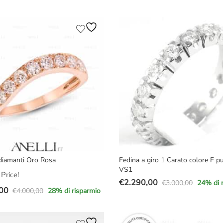
prezzo
prezzo
originale
attuale
e
era:
è:
€3.497,00.
€2.497,00.
00.
00.
diamanti Oro Rosa
Fedina a giro 1 Carato colore F p
VS1
Price!
€
2.290,00
€
3.000,00
24
% di 
Il
Il
00
€
4.000,00
28
% di risparmio
prezzo
prezzo
originale
attuale
e