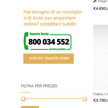
Magic 
€
4.690,
Hai bisogno di un consiglio
Il
Il
o di aiuto per acquistare
prezzo
prezzo
online? contattaci subito
original
attuale
era:
è:
€7.500,
€4.690,
SCRIVICI TRAMITE FORM
FILTRA PER PREZZO
Fedina 1 
€
3.790,
Il
Il