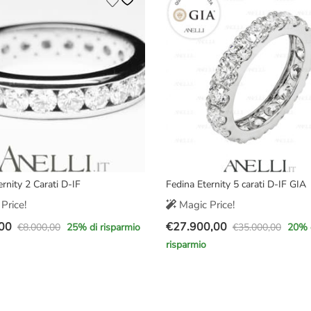
era:
è:
€3.000,00.
€2.290,00.
00.
00.
ernity 2 Carati D-IF
Fedina Eternity 5 carati D-IF GIA
Price!
Magic Price!
00
€
27.900,00
€
8.000,00
€
35.000,00
25
% di risparmio
20
% 
Il
Il
risparmio
prezzo
prezzo
e
originale
attuale
era:
è:
00.
00.
€35.000,00.
€27.900,00.