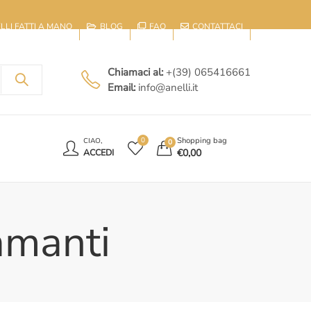
IELLI FATTI A MANO
BLOG
FAQ
CONTATTACI
Chiamaci al:
+(39) 065416661
Email:
info@anelli.it
E
Shopping bag
0
CIAO,
0
€
0,00
ACCEDI
amanti