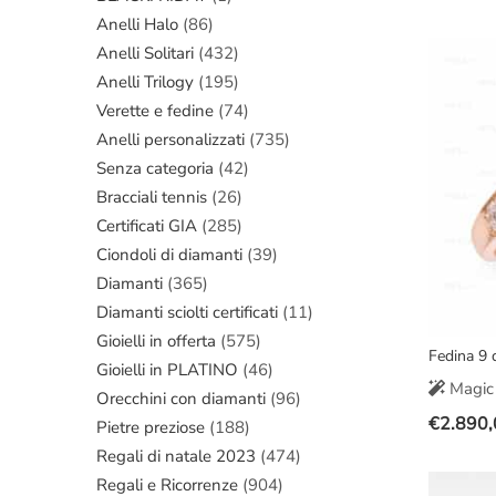
Il
Il
Anelli Halo
(86)
prezzo
prezzo
Anelli Solitari
(432)
original
attuale
Anelli Trilogy
(195)
era:
è:
Verette e fedine
(74)
€6.000,
€3.470,
Anelli personalizzati
(735)
Senza categoria
(42)
Bracciali tennis
(26)
Certificati GIA
(285)
Ciondoli di diamanti
(39)
Diamanti
(365)
Diamanti sciolti certificati
(11)
Gioielli in offerta
(575)
Fedina 9 
Gioielli in PLATINO
(46)
Magic 
Orecchini con diamanti
(96)
€
2.890,
Pietre preziose
(188)
Il
Il
Regali di natale 2023
(474)
prezzo
prezzo
Regali e Ricorrenze
(904)
original
attuale