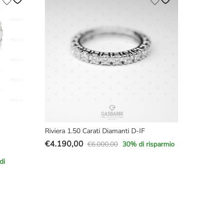
era:
è:
€7.200,00.
€4.770,00.
Riviera 1.50 Carati Diamanti D-IF
€
4.190,00
€
6.000,00
30
% di risparmio
Il
Il
prezzo
prezzo
di
originale
attuale
era:
è:
€6.000,00.
€4.190,00.