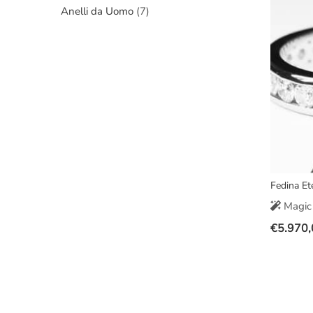
Anelli da Uomo
(7)
era:
è:
€4.000,
€2.890,
Fedina Et
Magic 
€
5.970,
Il
Il
prezzo
prezzo
original
attuale
era:
è:
€8.000,
€5.970,