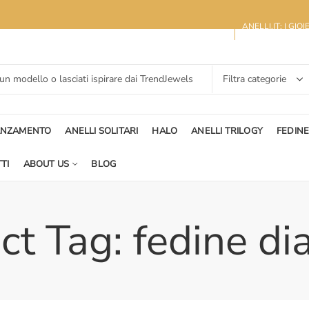
ANELLI.IT: I GIO
ANZAMENTO
ANELLI SOLITARI
HALO
ANELLI TRILOGY
FEDIN
TI
ABOUT US
BLOG
ct Tag: fedine di