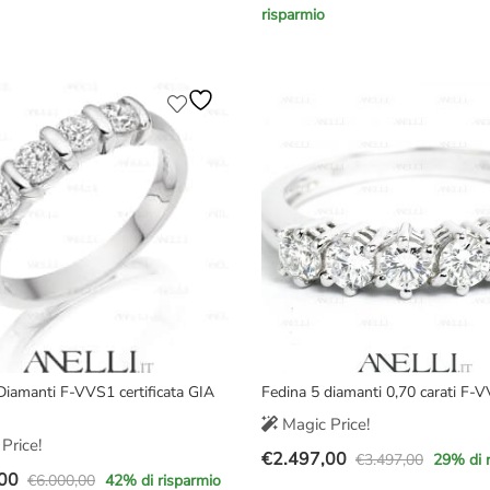
risparmio
prezzo
prezzo
e
originale
attuale
era:
è:
00.
00.
€14.000,00.
€9.900,00.
Diamanti F-VVS1 certificata GIA
Fedina 5 diamanti 0,70 carati F-
Magic Price!
Price!
€
2.497,00
€
3.497,00
29
% di 
Il
Il
00
€
6.000,00
42
% di risparmio