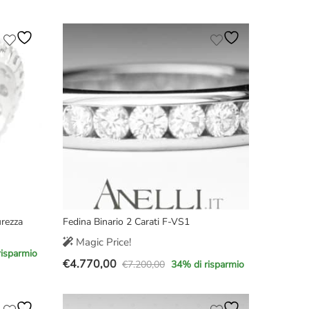
era:
è:
€3.600,00.
€2.570,00.
urezza
Fedina Binario 2 Carati F-VS1
Magic Price!
risparmio
€
4.770,00
€
7.200,00
34
% di risparmio
Il
Il
prezzo
prezzo
originale
attuale