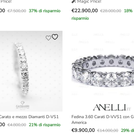
Price!
Magic Price!
00
€
22.900,00
€
7.500,00
€
28.000,00
37
% di risparmio
18
% 
Il
Il
risparmio
prezzo
prezzo
e
originale
attuale
era:
è:
00.
00.
€28.000,00.
€22.900,00.
Carato e mezzo Diamanti D-VS1
Fedina 3.60 Carati D-VVS1 con G
America
00
€
4.800,00
21
% di risparmio
€
9.900,00
€
14.000,00
29
% di
Il
Il