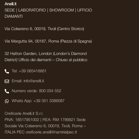
Anelli.it
SEDE | LABORATORIO | SHOWROOM | UFFICIO
DIAMANTI
Via Colsereno 6, 00019, Tivoli (Centro Storico)
Via Margutta 94, 00187, Roma (Piazza di Spagna)
32 Hatton Garden, London (London’s Diamond
District) Ufficio dei diamanti – Chiuso al pubblico
Tel: +39 065416661
Email: info@anelli.it
Numero verde: 800 034 552
Whats App: +39 351 3386087
Oreficerie Anelli.it S.r.l.
PIVA: 18517951002 | REA: RM 1789921 Sede
Sociale Via Colsereno 6, 00019, Tivoli, Roma –
ITALIA PEC oreficerie.anelli@namirialpec.it