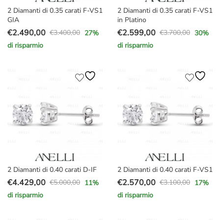
2 Diamanti di 0.35 carati F-VS1
2 Diamanti di 0.35 carati F-VS1
GIA
in Platino
€
2.490,00
€
2.599,00
€
3.400,00
€
3.700,00
27
%
30
%
Il
Il
Il
Il
di risparmio
di risparmio
prezzo
prezzo
prezzo
prezzo
originale
attuale
originale
attuale
era:
è:
era:
è:
€3.400,00.
€2.490,00.
€3.700,00.
€2.599,00.
2 Diamanti di 0.40 carati D-IF
2 Diamanti di 0.40 carati F-VS1
€
4.429,00
€
2.570,00
€
5.000,00
€
3.100,00
11
%
17
%
Il
Il
Il
Il
di risparmio
di risparmio
prezzo
prezzo
prezzo
prezzo
originale
attuale
originale
attuale