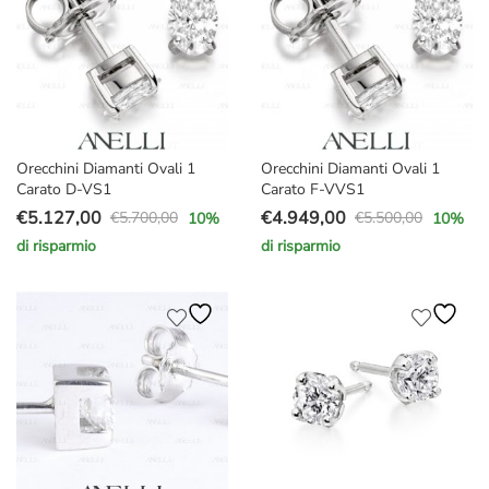
Orecchini Diamanti Ovali 1
Orecchini Diamanti Ovali 1
Carato D-VS1
Carato F-VVS1
€
5.127,00
€
4.949,00
€
5.700,00
€
5.500,00
10
%
10
%
Il
Il
Il
Il
di risparmio
di risparmio
prezzo
prezzo
prezzo
prezzo
originale
attuale
originale
attuale
era:
è:
era:
è:
€5.700,00.
€5.127,00.
€5.500,00.
€4.949,00.