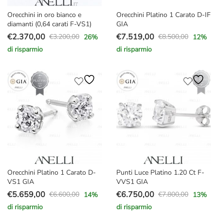
Orecchini in oro bianco e
Orecchini Platino 1 Carato D-IF
diamanti (0,64 carati F-VS1)
GIA
€
2.370,00
€
7.519,00
€
3.200,00
€
8.500,00
26
%
12
%
Il
Il
Il
Il
di risparmio
di risparmio
prezzo
prezzo
prezzo
prezzo
originale
attuale
originale
attuale
era:
è:
era:
è:
€3.200,00.
€2.370,00.
€8.500,00.
€7.519,00.
Orecchini Platino 1 Carato D-
Punti Luce Platino 1.20 Ct F-
VS1 GIA
VVS1 GIA
€
5.659,00
€
6.750,00
€
6.600,00
€
7.800,00
14
%
13
%
Il
Il
Il
Il
di risparmio
di risparmio
prezzo
prezzo
prezzo
prezzo