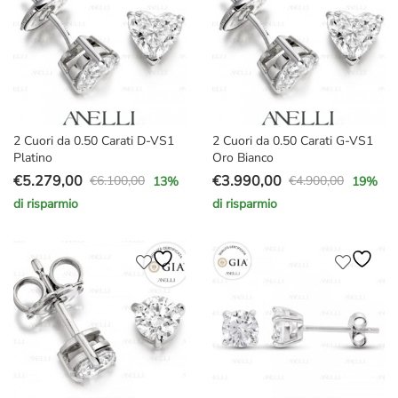
2 Cuori da 0.50 Carati D-VS1
2 Cuori da 0.50 Carati G-VS1
Platino
Oro Bianco
€
5.279,00
€
3.990,00
€
6.100,00
€
4.900,00
13
%
19
%
Il
Il
Il
Il
di risparmio
di risparmio
prezzo
prezzo
prezzo
prezzo
originale
attuale
originale
attuale
era:
è:
era:
è:
€6.100,00.
€5.279,00.
€4.900,00.
€3.990,00.