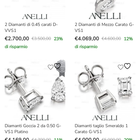
2 Diamanti di 0.45 carati D-
2 Diamanti di Mezzo Carato G-
VVS1
VS1
€
2.700,00
€
4.069,00
€
3.500,00
€
4.600,00
23
%
12
%
Il
Il
Il
Il
di risparmio
di risparmio
prezzo
prezzo
prezzo
prezzo
originale
attuale
originale
attuale
era:
è:
era:
è:
€3.500,00.
€2.700,00.
€4.600,00.
€4.069,00.
Diamanti Goccia 2 da 0.50 G-
Diamanti taglio Smeraldo 1
VS1 Platino
Carato G-VS1
€
4.169,00
€
4.000,00
€
4.700,00
€
5.000,00