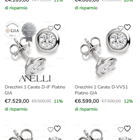
11
%
20
%
Il
Il
Il
Il
di risparmio
di risparmio
prezzo
prezzo
prezzo
prezzo
originale
attuale
originale
attuale
era:
è:
era:
è:
€4.700,00.
€4.169,00.
€5.000,00.
€4.000,00.
Orecchini 1 Carato D-IF Platino
Orecchini 1 Carato D-VVS1
GIA
Platino GIA
€
7.529,00
€
6.599,00
€
8.500,00
€
7.500,00
11
%
12
%
Il
Il
Il
Il
di risparmio
di risparmio
prezzo
prezzo
prezzo
prezzo
originale
attuale
originale
attuale
era:
è:
era:
è:
€8.500,00.
€7.529,00.
€7.500,00.
€6.599,00.