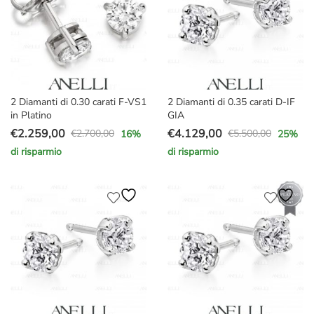
2 Diamanti di 0.30 carati F-VS1
2 Diamanti di 0.35 carati D-IF
in Platino
GIA
€
2.259,00
€
4.129,00
€
2.700,00
€
5.500,00
16
%
25
%
Il
Il
Il
Il
di risparmio
di risparmio
prezzo
prezzo
prezzo
prezzo
originale
attuale
originale
attuale
era:
è:
era:
è:
€2.700,00.
€2.259,00.
€5.500,00.
€4.129,00.