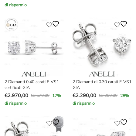
Il
Il
originale
attuale
di risparmio
prezzo
prezzo
era:
è:
originale
attuale
€3.500,00.
€2.909,00.
era:
è:
€4.500,00.
€3.299,00.
2 Diamanti 0.40 carati F-VS1
2 Diamanti di 0.30 carati F-VS1
certificati GIA
GIA
€
2.970,00
€
2.290,00
€
3.570,00
€
3.200,00
17
%
28
%
Il
Il
Il
Il
di risparmio
di risparmio
prezzo
prezzo
prezzo
prezzo
originale
attuale
originale
attuale
era:
è:
era:
è:
€3.570,00.
€2.970,00.
€3.200,00.
€2.290,00.