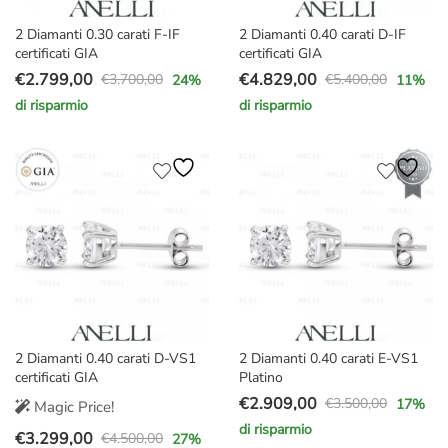
2 Diamanti 0.30 carati F-IF
2 Diamanti 0.40 carati D-IF
certificati GIA
certificati GIA
€
2.799,00
€
4.829,00
€
3.700,00
€
5.400,00
24
%
11
%
Il
Il
Il
Il
di risparmio
di risparmio
prezzo
prezzo
prezzo
prezzo
originale
attuale
originale
attuale
era:
è:
era:
è:
€3.700,00.
€2.799,00.
€5.400,00.
€4.829,00.
2 Diamanti 0.40 carati D-VS1
2 Diamanti 0.40 carati E-VS1
certificati GIA
Platino
€
2.909,00
€
3.500,00
17
%
Magic Price!
Il
Il
di risparmio
€
3.299,00
prezzo
prezzo
€
4.500,00
27
%