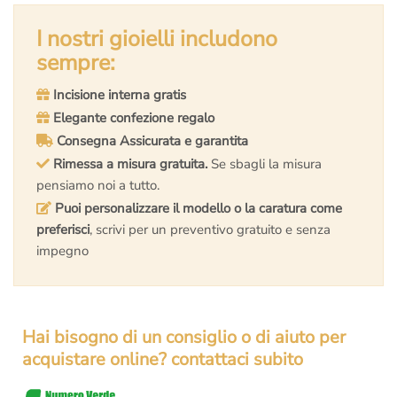
originale
attuale
originale
attuale
era:
è:
I nostri gioielli includono
era:
è:
€6.600,00.
€5.659,00.
€7.800,00.
€6.750,00.
sempre:
Incisione interna gratis
Elegante confezione regalo
Consegna Assicurata e garantita
Rimessa a misura gratuita.
Se sbagli la misura
pensiamo noi a tutto.
Puoi personalizzare il modello o la caratura come
preferisci
, scrivi per un preventivo gratuito e senza
impegno
Hai bisogno di un consiglio o di aiuto per
acquistare online? contattaci subito