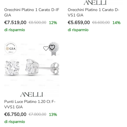
Orecchini Platino 1 Carato D-IF
Orecchini Platino 1 Carato D-
GIA
VS1 GIA
€
7.519,00
€
5.659,00
€
8.500,00
€
6.600,00
12
%
14
%
Il
Il
Il
Il
di risparmio
di risparmio
prezzo
prezzo
prezzo
prezzo
originale
attuale
originale
attuale
era:
è:
era:
è:
€8.500,00.
€7.519,00.
€6.600,00.
€5.659,00.
Punti Luce Platino 1.20 Ct F-
VVS1 GIA
€
6.750,00
€
7.800,00
13
%
Il
Il
di risparmio
prezzo
prezzo