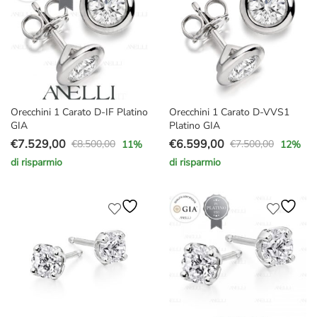
Orecchini 1 Carato D-IF Platino
Orecchini 1 Carato D-VVS1
GIA
Platino GIA
€
7.529,00
€
6.599,00
€
8.500,00
€
7.500,00
11
%
12
%
Il
Il
Il
Il
di risparmio
di risparmio
prezzo
prezzo
prezzo
prezzo
originale
attuale
originale
attuale
era:
è:
era:
è:
€8.500,00.
€7.529,00.
€7.500,00.
€6.599,00.