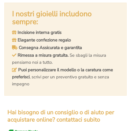
originale
attuale
era:
è:
I nostri gioielli includono
€7.800,00.
€6.750,00.
sempre:
Incisione interna gratis
Elegante confezione regalo
Consegna Assicurata e garantita
Rimessa a misura gratuita.
Se sbagli la misura
pensiamo noi a tutto.
Puoi personalizzare il modello o la caratura come
preferisci
, scrivi per un preventivo gratuito e senza
impegno
Hai bisogno di un consiglio o di aiuto per
acquistare online? contattaci subito