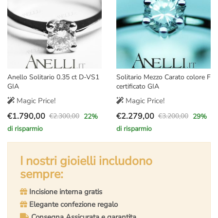
Anello Solitario 0.35 ct D-VS1
Solitario Mezzo Carato colore F
GIA
certificato GIA
Magic Price!
Magic Price!
€
1.790,00
€
2.279,00
€
2.300,00
€
3.200,00
22
%
29
%
Il
Il
Il
Il
di risparmio
di risparmio
prezzo
prezzo
prezzo
prezzo
originale
attuale
originale
attuale
era:
è:
I nostri gioielli includono
era:
è:
€2.300,00.
€1.790,00.
€3.200,00.
€2.279,00.
sempre:
Incisione interna gratis
Elegante confezione regalo
Consegna Assicurata e garantita