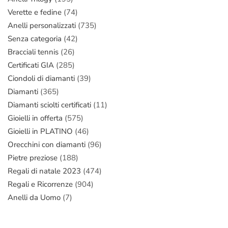
Verette e fedine
(74)
Anelli personalizzati
(735)
Senza categoria
(42)
Bracciali tennis
(26)
Certificati GIA
(285)
Ciondoli di diamanti
(39)
Diamanti
(365)
Diamanti sciolti certificati
(11)
Gioielli in offerta
(575)
Gioielli in PLATINO
(46)
Orecchini con diamanti
(96)
Pietre preziose
(188)
Regali di natale 2023
(474)
Regali e Ricorrenze
(904)
Anelli da Uomo
(7)