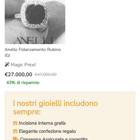
Anello Fidanzamento Rubino
IGI
Magic Price!
€
27.000,00
€
47.000,00
Il
Il
43
% di risparmio
prezzo
prezzo
originale
attuale
era:
è:
I nostri gioielli includono
€47.000,00.
€27.000,00.
sempre:
Incisione interna gratis
Elegante confezione regalo
Consegna Assicurata e garantita