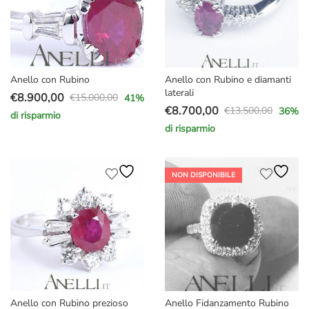
Anello con Rubino
Anello con Rubino e diamanti
laterali
€
8.900,00
€
15.000,00
41
%
Il
Il
€
8.700,00
€
13.500,00
36
%
di risparmio
Il
Il
prezzo
prezzo
di risparmio
prezzo
prezzo
originale
attuale
originale
attuale
era:
è:
era:
è:
€15.000,00.
€8.900,00.
NON DISPONIBILE
€13.500,00.
€8.700,00.
Anello con Rubino prezioso
Anello Fidanzamento Rubino