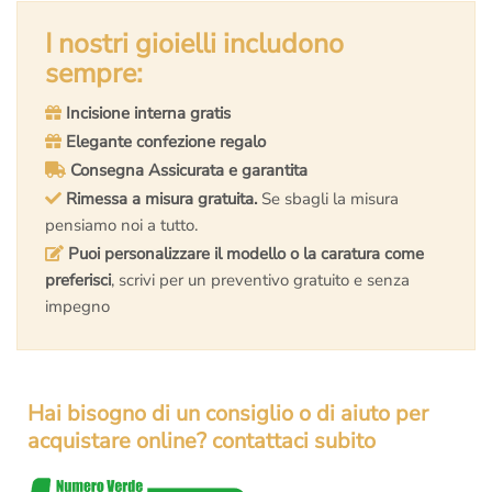
originale
attuale
era:
è:
I nostri gioielli includono
€40.000,00.
€28.000,00.
sempre:
Incisione interna gratis
Elegante confezione regalo
Consegna Assicurata e garantita
Rimessa a misura gratuita.
Se sbagli la misura
pensiamo noi a tutto.
Puoi personalizzare il modello o la caratura come
preferisci
, scrivi per un preventivo gratuito e senza
impegno
Hai bisogno di un consiglio o di aiuto per
acquistare online? contattaci subito