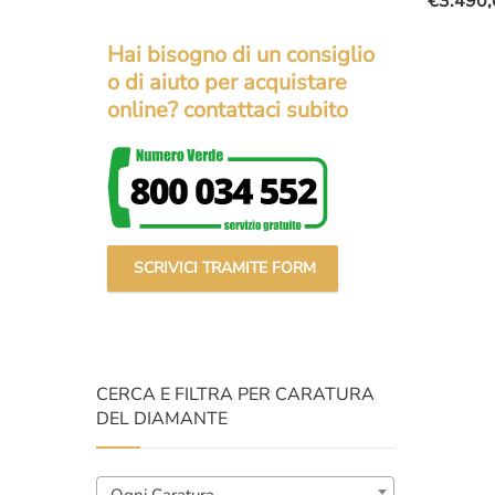
€
3.490,
Il
Il
prezzo
prezzo
Hai bisogno di un consiglio
original
attuale
o di aiuto per acquistare
era:
è:
online? contattaci subito
€5.000,
€3.490,
SCRIVICI TRAMITE FORM
CERCA E FILTRA PER CARATURA
DEL DIAMANTE