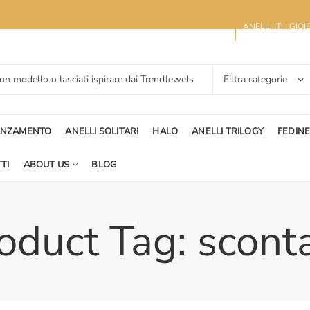
ANELLI.IT: I GIO
ANZAMENTO
ANELLI SOLITARI
HALO
ANELLI TRILOGY
FEDIN
TI
ABOUT US
BLOG
oduct Tag: scont