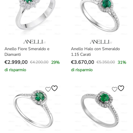
Anello Fiore Smeraldo e
Anello Halo con Smeraldo
Diamanti
1.15 Carati
€
2.999,00
€
3.670,00
€
4.200,00
€
5.350,00
29
%
31
%
Il
Il
Il
Il
di risparmio
di risparmio
prezzo
prezzo
prezzo
prezzo
originale
attuale
originale
attuale
era:
è:
era:
è:
€4.200,00.
€2.999,00.
€5.350,00.
€3.670,00.