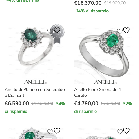
44
% di risparmio
€
16.370,00
prezzo
prezzo
€
19.000,00
Il
Il
originale
attuale
14
% di risparmio
prezzo
prezzo
era:
è:
originale
attuale
€34.000,00.
€18.890,00.
era:
è:
€19.000,00.
€16.370,00.
Anello di Platino con Smeraldo
Anello Fiore Smeraldo 1
e Diamanti
Carato
€
6.590,00
€
4.790,00
€
10.000,00
€
7.000,00
34
%
32
%
Il
Il
Il
Il
di risparmio
di risparmio
prezzo
prezzo
prezzo
prezzo
originale
attuale
originale
attuale
era:
è:
era:
è:
€10.000,00.
€6.590,00.
€7.000,00.
€4.790,00.