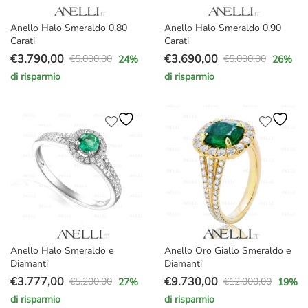
Anello Halo Smeraldo 0.80
Anello Halo Smeraldo 0.90
Carati
Carati
€
3.790,00
€
3.690,00
€
5.000,00
€
5.000,00
24
%
26
%
Il
Il
Il
Il
di risparmio
di risparmio
prezzo
prezzo
prezzo
prezzo
originale
attuale
originale
attuale
era:
è:
era:
è:
€5.000,00.
€3.790,00.
€5.000,00.
€3.690,00.
Anello Halo Smeraldo e
Anello Oro Giallo Smeraldo e
Diamanti
Diamanti
€
3.777,00
€
9.730,00
€
5.200,00
€
12.000,00
27
%
19
%
Il
Il
Il
Il
di risparmio
di risparmio
prezzo
prezzo
prezzo
prezzo