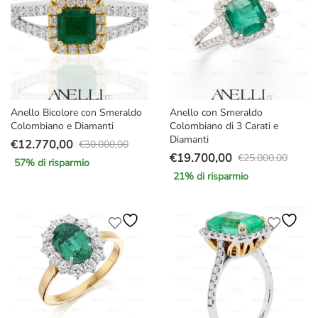
Anello Bicolore con Smeraldo
Anello con Smeraldo
Colombiano e Diamanti
Colombiano di 3 Carati e
Diamanti
€
12.770,00
€
30.000,00
Il
Il
€
19.700,00
€
25.000,00
57
% di risparmio
Il
Il
prezzo
prezzo
21
% di risparmio
prezzo
prezzo
originale
attuale
originale
attuale
era:
è:
era:
è:
€30.000,00.
€12.770,00.
€25.000,00.
€19.700,00.