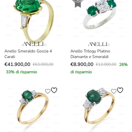
€28.000,00.
€17.900,00.
€8.000,00.
€4.679,00.
Anello Smeraldo Goccia 4
Anello Trilogy Platino
Carati
Diamante e Smeraldi
€
41.900,00
€
8.900,00
€
63.000,00
€
12.000,00
26
%
Il
Il
Il
Il
33
% di risparmio
di risparmio
prezzo
prezzo
prezzo
prezzo
originale
attuale
originale
attuale
era:
è:
era:
è:
€63.000,00.
€41.900,00.
€12.000,00.
€8.900,00.