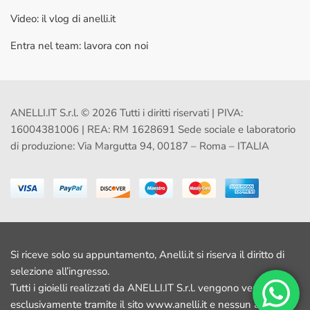
Video: il vlog di anelli.it
Entra nel team: lavora con noi
ANELLI.IT S.r.l. © 2026 Tutti i diritti riservati | PIVA:
16004381006 | REA: RM 1628691 Sede sociale e laboratorio
di produzione: Via Margutta 94, 00187 – Roma – ITALIA
Si riceve solo su appuntamento, Anelli.it si riserva il diritto di
selezione all’ingresso.
Tutti i gioielli realizzati da ANELLI.IT S.r.l. vengono venduti
esclusivamente tramite il sito www.anelli.it e nessun altro sito