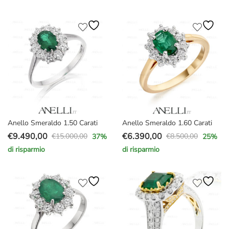
originale
attuale
originale
attuale
era:
è:
era:
è:
€5.200,00.
€3.777,00.
€12.000,00.
€9.730,00.
Anello Smeraldo 1.50 Carati
Anello Smeraldo 1.60 Carati
€
9.490,00
€
6.390,00
€
15.000,00
€
8.500,00
37
%
25
%
Il
Il
Il
Il
di risparmio
di risparmio
prezzo
prezzo
prezzo
prezzo
originale
attuale
originale
attuale
era:
è:
era:
è:
€15.000,00.
€9.490,00.
€8.500,00.
€6.390,00.