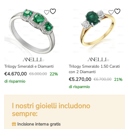
originale
attuale
originale
attuale
era:
è:
era:
è:
€15.000,00.
€10.700,00.
€4.700,00.
€3.697,00.
Trilogy Smeraldi e Diamanti
Trilogy Smeraldo 1.50 Carati
con 2 Diamanti
€
4.670,00
€
6.000,00
22
%
Il
Il
€
5.270,00
€
6.700,00
21
%
di risparmio
Il
Il
prezzo
prezzo
di risparmio
prezzo
prezzo
originale
attuale
originale
attuale
era:
è:
I nostri gioielli includono
era:
è:
€6.000,00.
€4.670,00.
€6.700,00.
€5.270,00.
sempre:
Incisione interna gratis