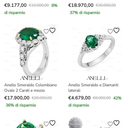
€
9.177,00
€
18.970,00
€
10.000,00
€
30.000,00
8
%
Il
Il
Il
Il
di risparmio
37
% di risparmio
prezzo
prezzo
prezzo
prezzo
originale
attuale
originale
attuale
era:
è:
era:
è:
€10.000,00.
€9.177,00.
€30.000,00.
€18.970,00.
Anello Smeraldo Colombiano
Anello Smeraldo e Diamanti
Ovale 2 Carati e mezzo
laterali
€
17.900,00
€
4.679,00
€
28.000,00
€
8.000,00
42
%
Il
Il
Il
Il
36
% di risparmio
di risparmio
prezzo
prezzo
prezzo
prezzo
originale
attuale
originale
attuale
era:
è:
era:
è: