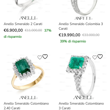
Anello Smeraldo 2 Carati
Anello Smeraldo Colombia 3
Carati
€
6.900,00
€
11.000,00
37
%
Il
Il
€
19.990,00
€
33.000,00
di risparmio
Il
Il
prezzo
prezzo
39
% di risparmio
prezzo
prezzo
originale
attuale
originale
attuale
era:
è:
era:
è:
€11.000,00.
€6.900,00.
€33.000,00.
€19.990,00.
Anello Smeraldo Colombiano
Anello Smeraldo Colombiano
2.40 Carati
3 Carati