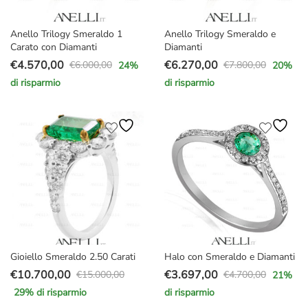
Anello Trilogy Smeraldo 1
Anello Trilogy Smeraldo e
Carato con Diamanti
Diamanti
€
4.570,00
€
6.270,00
€
6.000,00
€
7.800,00
24
%
20
%
Il
Il
Il
Il
di risparmio
di risparmio
prezzo
prezzo
prezzo
prezzo
originale
attuale
originale
attuale
era:
è:
era:
è:
€6.000,00.
€4.570,00.
€7.800,00.
€6.270,00.
Gioiello Smeraldo 2.50 Carati
Halo con Smeraldo e Diamanti
€
10.700,00
€
3.697,00
€
15.000,00
€
4.700,00
21
%
Il
Il
Il
Il
29
% di risparmio
di risparmio
prezzo
prezzo
prezzo
prezzo