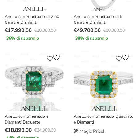
Anello con Smeraldo di 2.50
Anello con Smeraldo di 5
Carati e Diamanti
Carati e Diamanti
€
17.990,00
€
49.700,00
€
28.000,00
€
80.000,00
Il
Il
Il
Il
36
% di risparmio
38
% di risparmio
prezzo
prezzo
prezzo
prezzo
originale
attuale
originale
attuale
era:
è:
era:
è:
€28.000,00.
€17.990,00.
€80.000,00.
€49.700,00.
Anello con Smeraldo e
Anello con Smeraldo Quadrato
Diamanti Baguette
e Diamanti
€
18.890,00
€
34.000,00
Magic Price!
Il
Il