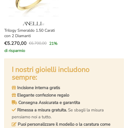
Trilogy Smeraldo 1.50 Carati
con 2 Diamanti
€
5.270,00
€
6.700,00
21
%
Il
Il
di risparmio
prezzo
prezzo
originale
attuale
era:
è:
I nostri gioielli includono
€6.700,00.
€5.270,00.
sempre:
Incisione interna gratis
Elegante confezione regalo
Consegna Assicurata e garantita
Rimessa a misura gratuita.
Se sbagli la misura
pensiamo noi a tutto.
Puoi personalizzare il modello o la caratura come