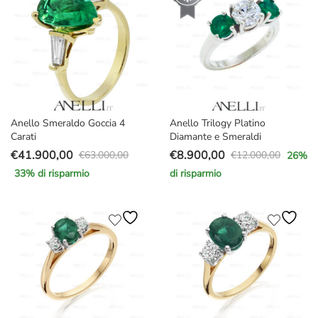
€28.000,00.
€17.900,00.
€8.000,00.
€4.679,00.
Anello Smeraldo Goccia 4
Anello Trilogy Platino
Carati
Diamante e Smeraldi
€
41.900,00
€
8.900,00
€
63.000,00
€
12.000,00
26
%
Il
Il
Il
Il
33
% di risparmio
di risparmio
prezzo
prezzo
prezzo
prezzo
originale
attuale
originale
attuale
era:
è:
era:
è:
€63.000,00.
€41.900,00.
€12.000,00.
€8.900,00.