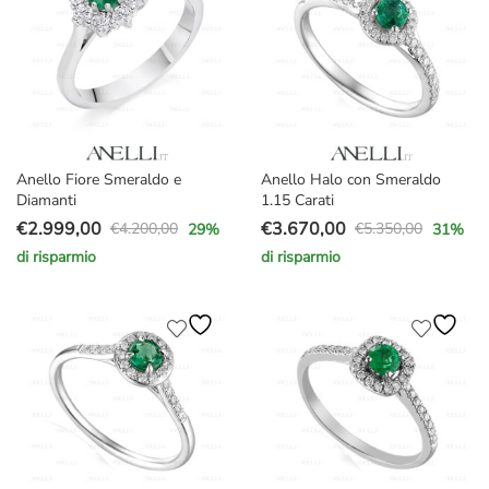
Anello Fiore Smeraldo e
Anello Halo con Smeraldo
Diamanti
1.15 Carati
€
2.999,00
€
3.670,00
€
4.200,00
€
5.350,00
29
%
31
%
Il
Il
Il
Il
di risparmio
di risparmio
prezzo
prezzo
prezzo
prezzo
originale
attuale
originale
attuale
era:
è:
era:
è:
€4.200,00.
€2.999,00.
€5.350,00.
€3.670,00.