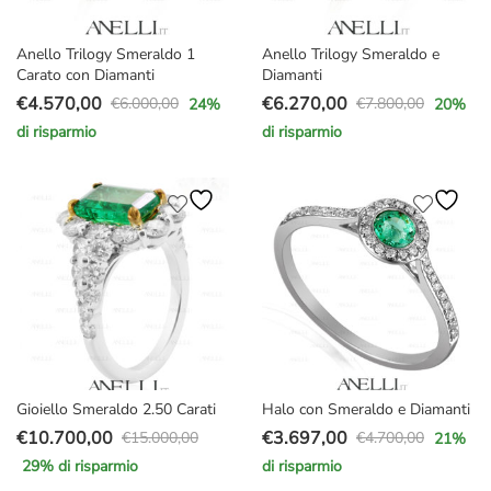
Anello Trilogy Smeraldo 1
Anello Trilogy Smeraldo e
Carato con Diamanti
Diamanti
€
4.570,00
€
6.270,00
€
6.000,00
€
7.800,00
24
%
20
%
Il
Il
Il
Il
di risparmio
di risparmio
prezzo
prezzo
prezzo
prezzo
originale
attuale
originale
attuale
era:
è:
era:
è:
€6.000,00.
€4.570,00.
€7.800,00.
€6.270,00.
Gioiello Smeraldo 2.50 Carati
Halo con Smeraldo e Diamanti
€
10.700,00
€
3.697,00
€
15.000,00
€
4.700,00
21
%
Il
Il
Il
Il
29
% di risparmio
di risparmio
prezzo
prezzo
prezzo
prezzo