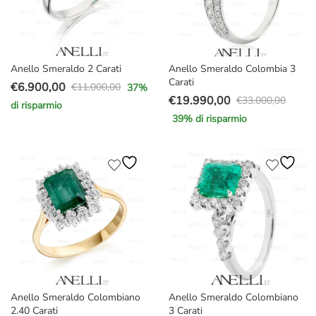
Anello Smeraldo 2 Carati
Anello Smeraldo Colombia 3
Carati
€
6.900,00
€
11.000,00
37
%
Il
Il
€
19.990,00
€
33.000,00
di risparmio
Il
Il
prezzo
prezzo
39
% di risparmio
prezzo
prezzo
originale
attuale
originale
attuale
era:
è:
era:
è:
€11.000,00.
€6.900,00.
€33.000,00.
€19.990,00.
Anello Smeraldo Colombiano
Anello Smeraldo Colombiano
2.40 Carati
3 Carati