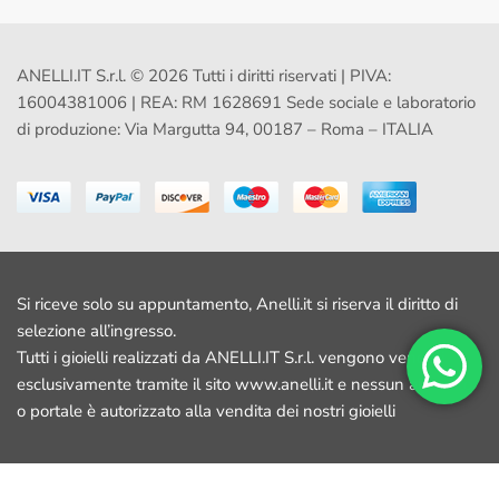
ANELLI.IT S.r.l. © 2026 Tutti i diritti riservati | PIVA:
16004381006 | REA: RM 1628691 Sede sociale e laboratorio
di produzione: Via Margutta 94, 00187 – Roma – ITALIA
Si riceve solo su appuntamento, Anelli.it si riserva il diritto di
selezione all’ingresso.
Tutti i gioielli realizzati da ANELLI.IT S.r.l. vengono venduti
esclusivamente tramite il sito www.anelli.it e nessun altro sito
o portale è autorizzato alla vendita dei nostri gioielli