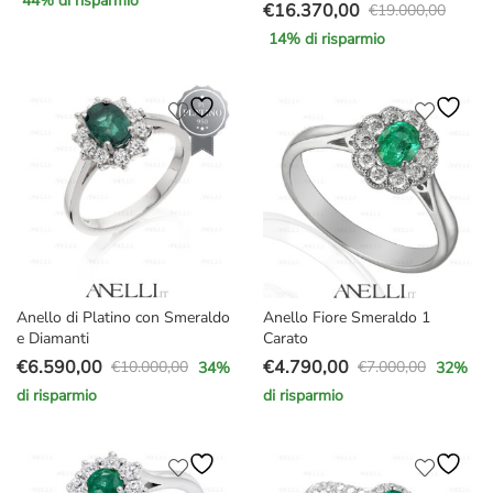
44
% di risparmio
€
16.370,00
prezzo
prezzo
€
19.000,00
Il
Il
originale
attuale
14
% di risparmio
prezzo
prezzo
era:
è:
originale
attuale
€34.000,00.
€18.890,00.
era:
è:
€19.000,00.
€16.370,00.
Anello di Platino con Smeraldo
Anello Fiore Smeraldo 1
e Diamanti
Carato
€
6.590,00
€
4.790,00
€
10.000,00
€
7.000,00
34
%
32
%
Il
Il
Il
Il
di risparmio
di risparmio
prezzo
prezzo
prezzo
prezzo
originale
attuale
originale
attuale
era:
è:
era:
è:
€10.000,00.
€6.590,00.
€7.000,00.
€4.790,00.