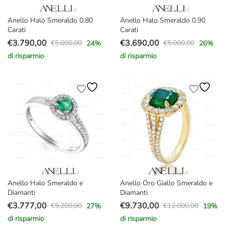
Anello Halo Smeraldo 0.80
Anello Halo Smeraldo 0.90
Carati
Carati
€
3.790,00
€
3.690,00
€
5.000,00
€
5.000,00
24
%
26
%
Il
Il
Il
Il
di risparmio
di risparmio
prezzo
prezzo
prezzo
prezzo
originale
attuale
originale
attuale
era:
è:
era:
è:
€5.000,00.
€3.790,00.
€5.000,00.
€3.690,00.
Anello Halo Smeraldo e
Anello Oro Giallo Smeraldo e
Diamanti
Diamanti
€
3.777,00
€
9.730,00
€
5.200,00
€
12.000,00
27
%
19
%
Il
Il
Il
Il
di risparmio
di risparmio
prezzo
prezzo
prezzo
prezzo