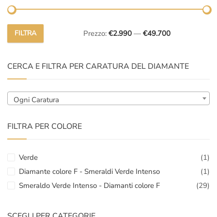
FILTRA
Prezzo:
€2.990
—
€49.700
Prezzo
Prezzo
Min
Max
CERCA E FILTRA PER CARATURA DEL DIAMANTE
Ogni Caratura
FILTRA PER COLORE
Verde
(1)
Diamante colore F - Smeraldi Verde Intenso
(1)
Smeraldo Verde Intenso - Diamanti colore F
(29)
SCEGLI PER CATEGORIE