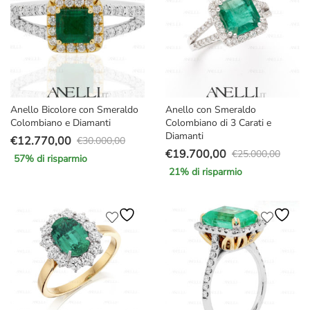
Anello Bicolore con Smeraldo
Anello con Smeraldo
Colombiano e Diamanti
Colombiano di 3 Carati e
Diamanti
€
12.770,00
€
30.000,00
Il
Il
€
19.700,00
€
25.000,00
57
% di risparmio
Il
Il
prezzo
prezzo
21
% di risparmio
prezzo
prezzo
originale
attuale
originale
attuale
era:
è:
era:
è:
€30.000,00.
€12.770,00.
€25.000,00.
€19.700,00.