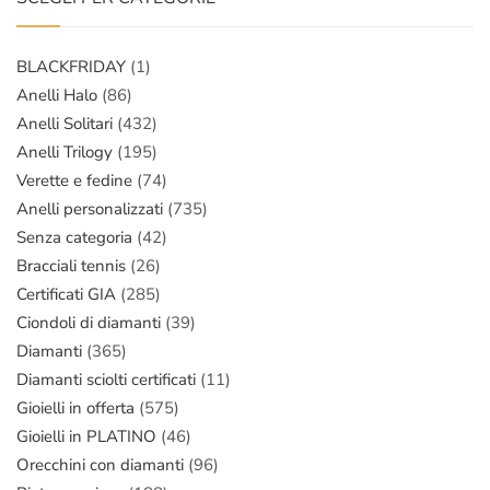
BLACKFRIDAY
(1)
Anelli Halo
(86)
Anelli Solitari
(432)
Anelli Trilogy
(195)
Verette e fedine
(74)
Anelli personalizzati
(735)
Senza categoria
(42)
Bracciali tennis
(26)
Certificati GIA
(285)
Ciondoli di diamanti
(39)
Diamanti
(365)
Diamanti sciolti certificati
(11)
Gioielli in offerta
(575)
Gioielli in PLATINO
(46)
Orecchini con diamanti
(96)