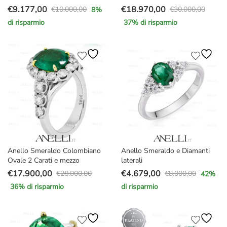
€
9.177,00
€
18.970,00
€
10.000,00
€
30.000,00
8
%
Il
Il
Il
Il
di risparmio
37
% di risparmio
prezzo
prezzo
prezzo
prezzo
originale
attuale
originale
attuale
era:
è:
era:
è:
€10.000,00.
€9.177,00.
€30.000,00.
€18.970,00.
Anello Smeraldo Colombiano
Anello Smeraldo e Diamanti
Ovale 2 Carati e mezzo
laterali
€
17.900,00
€
4.679,00
€
28.000,00
€
8.000,00
42
%
Il
Il
Il
Il
36
% di risparmio
di risparmio
prezzo
prezzo
prezzo
prezzo
originale
attuale
originale
attuale
era:
è:
era:
è: