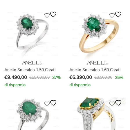
originale
attuale
originale
attuale
era:
è:
era:
è:
€5.200,00.
€3.777,00.
€12.000,00.
€9.730,00.
Anello Smeraldo 1.50 Carati
Anello Smeraldo 1.60 Carati
€
9.490,00
€
6.390,00
€
15.000,00
€
8.500,00
37
%
25
%
Il
Il
Il
Il
di risparmio
di risparmio
prezzo
prezzo
prezzo
prezzo
originale
attuale
originale
attuale
era:
è:
era:
è:
€15.000,00.
€9.490,00.
€8.500,00.
€6.390,00.