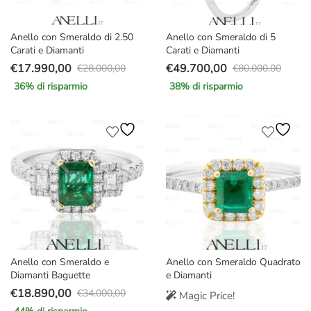
Anello con Smeraldo di 2.50
Anello con Smeraldo di 5
Carati e Diamanti
Carati e Diamanti
€
17.990,00
€
49.700,00
€
28.000,00
€
80.000,00
Il
Il
Il
Il
36
% di risparmio
38
% di risparmio
prezzo
prezzo
prezzo
prezzo
originale
attuale
originale
attuale
era:
è:
era:
è:
€28.000,00.
€17.990,00.
€80.000,00.
€49.700,00.
Anello con Smeraldo e
Anello con Smeraldo Quadrato
Diamanti Baguette
e Diamanti
€
18.890,00
€
34.000,00
Magic Price!
Il
Il