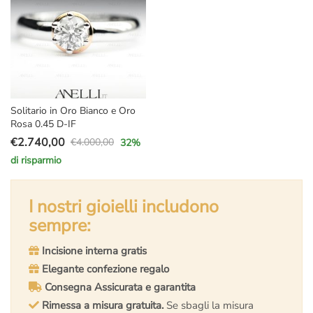
Solitario in Oro Bianco e Oro
Rosa 0.45 D-IF
€
2.740,00
€
4.000,00
32
%
Il
Il
di risparmio
prezzo
prezzo
originale
attuale
era:
è:
I nostri gioielli includono
€4.000,00.
€2.740,00.
sempre:
Incisione interna gratis
Elegante confezione regalo
Consegna Assicurata e garantita
Rimessa a misura gratuita.
Se sbagli la misura