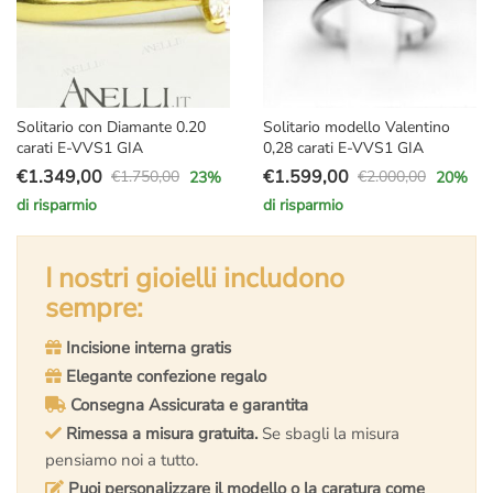
Solitario con Diamante 0.20
Solitario modello Valentino
carati E-VVS1 GIA
0,28 carati E-VVS1 GIA
€
1.349,00
€
1.599,00
€
1.750,00
€
2.000,00
23
%
20
%
Il
Il
Il
Il
di risparmio
di risparmio
prezzo
prezzo
prezzo
prezzo
originale
attuale
originale
attuale
era:
è:
I nostri gioielli includono
era:
è:
€1.750,00.
€1.349,00.
€2.000,00.
€1.599,00.
sempre:
Incisione interna gratis
Elegante confezione regalo
Consegna Assicurata e garantita
Rimessa a misura gratuita.
Se sbagli la misura
pensiamo noi a tutto.
Puoi personalizzare il modello o la caratura come