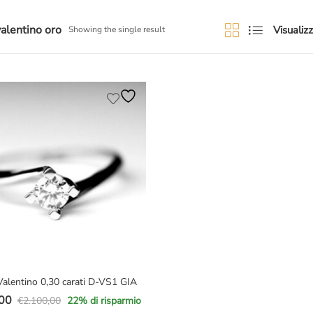
valentino oro
Visualizz
Showing the single result
 Valentino 0,30 carati D-VS1 GIA
00
€
2.100,00
22
% di risparmio