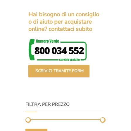
prezzo
prezzo
original
attuale
Hai bisogno di un consiglio
era:
è:
o di aiuto per acquistare
€2.100,
€1.629,
online? contattaci subito
SCRIVICI TRAMITE FORM
FILTRA PER PREZZO