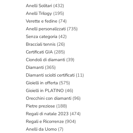
Anelli Solitari
(432)
Anelli Trilogy
(195)
Verette e fedine
(74)
Anelli personalizzati
(735)
Senza categoria
(42)
Bracciali tennis
(26)
Certificati GIA
(285)
Ciondoli di diamanti
(39)
Diamanti
(365)
Diamanti sciolti certificati
(11)
Gioielli in offerta
(575)
Gioielli in PLATINO
(46)
Orecchini con diamanti
(96)
Pietre preziose
(188)
Regali di natale 2023
(474)
Regali e Ricorrenze
(904)
Anelli da Uomo
(7)