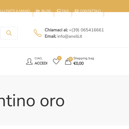
IELLI FATTI A MANO
BLOG
FAQ
CONTATTACI
Chiamaci al:
+(39) 065416661
Email:
info@anelli.it
E
Shopping bag
0
CIAO,
0
€
0,00
ACCEDI
ntino oro