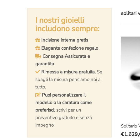
solitari 
I nostri gioielli
includono sempre:
Incisione interna gratis
Elegante confezione regalo
Consegna Assicurata e
garantita
Rimessa a misura gratuita.
Se
sbagli la misura pensiamo noi a
tutto.
Puoi personalizzare il
modello o la caratura come
preferisci
, scrivi per un
preventivo gratuito e senza
impegno
Solitario
€
1.629,
Il
Il