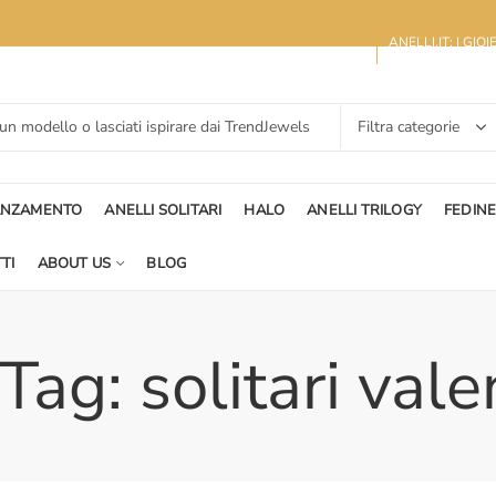
ANELLI.IT: I GIO
ANZAMENTO
ANELLI SOLITARI
HALO
ANELLI TRILOGY
FEDIN
TI
ABOUT US
BLOG
Tag: solitari vale