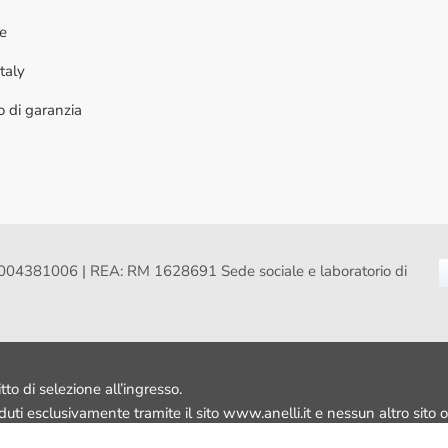
ne
taly
to di garanzia
VA: 16004381006 | REA: RM 1628691 Sede sociale e laboratorio di
itto di selezione all’ingresso.
nduti esclusivamente tramite il sito www.anelli.it e nessun altro sito o 