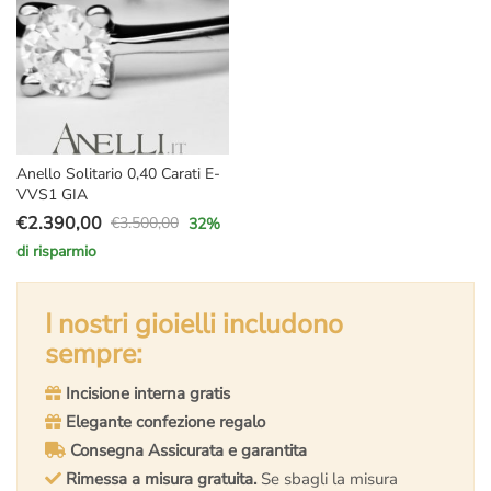
Anello Solitario 0,40 Carati E-
VVS1 GIA
€
2.390,00
€
3.500,00
32
%
Il
Il
di risparmio
prezzo
prezzo
originale
attuale
era:
è:
I nostri gioielli includono
€3.500,00.
€2.390,00.
sempre:
Incisione interna gratis
Elegante confezione regalo
Consegna Assicurata e garantita
Rimessa a misura gratuita.
Se sbagli la misura