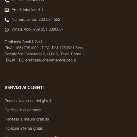
Tel: +39 065416661
Email: info@anelli.it
Numero verde: 800 034 552
Whats App: +39 351 3386087
Oreficerie Anelli.it S.r.l.
PIVA: 18517951002 | REA: RM 1789921 Sede
Sociale Via Colsereno 6, 00019, Tivoli, Roma –
ITALIA PEC oreficerie.anelli@namirialpec.it
SERVIZI AI CLIENTI
Personalizzazione dei gioielli
Certificato di garanzia
Rimessa a misura gratuita
Incisione interna gratis