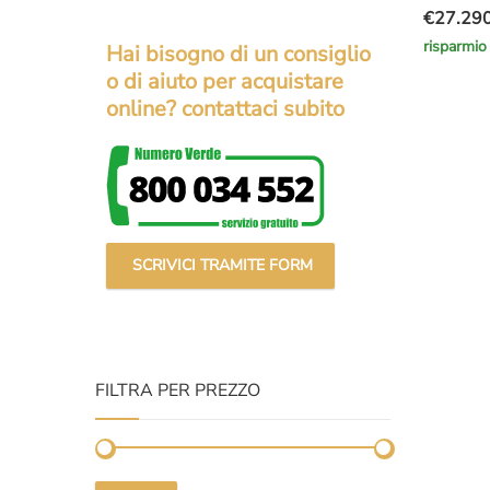
€
27.29
Il
Il
risparmio
Hai bisogno di un consiglio
prezzo
prezzo
o di aiuto per acquistare
original
attuale
online? contattaci subito
era:
è:
€40.000
€27.290
SCRIVICI TRAMITE FORM
FILTRA PER PREZZO