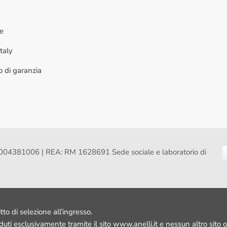
ne
taly
to di garanzia
VA: 16004381006 | REA: RM 1628691 Sede sociale e laboratorio di
itto di selezione all’ingresso.
nduti esclusivamente tramite il sito www.anelli.it e nessun altro sito o 