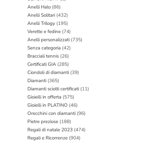
Anelli Halo
(86)
Anelli Solitari
(432)
Anelli Trilogy
(195)
Verette e fedine
(74)
Anelli personalizzati
(735)
Senza categoria
(42)
Bracciali tennis
(26)
Certificati GIA
(285)
Ciondoli di diamanti
(39)
Diamanti
(365)
Diamanti sciolti certificati
(11)
Gioielli in offerta
(575)
Gioielli in PLATINO
(46)
Orecchini con diamanti
(96)
Pietre preziose
(188)
Regali di natale 2023
(474)
Regali e Ricorrenze
(904)