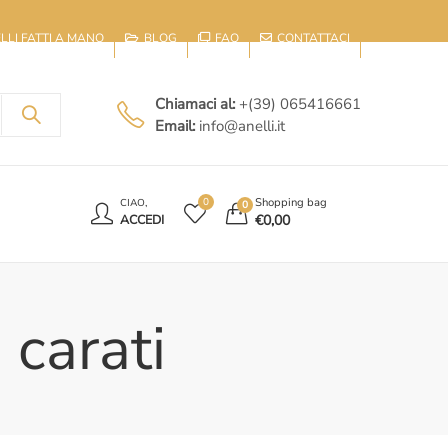
IELLI FATTI A MANO
BLOG
FAQ
CONTATTACI
Chiamaci al:
+(39) 065416661
Email:
info@anelli.it
E
Shopping bag
0
CIAO,
0
€
0,00
ACCEDI
 carati