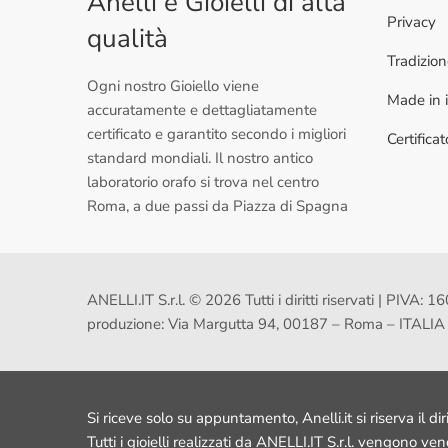
Anelli e Gioielli di alta
Privacy
qualità
Tradizio
Ogni nostro Gioiello viene
Made in i
accuratamente e dettagliatamente
certificato e garantito secondo i migliori
Certifica
standard mondiali. Il nostro antico
laboratorio orafo si trova nel centro
Roma, a due passi da Piazza di Spagna
ANELLI.IT S.r.l. © 2026 Tutti i diritti riservati | PI
produzione: Via Margutta 94, 00187 – Roma – ITALIA
Si riceve solo su appuntamento, Anelli.it si riserva il dir
Tutti i gioielli realizzati da ANELLI.IT S.r.l. vengono ve