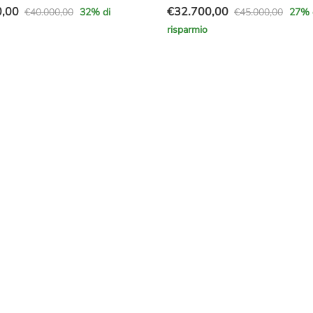
0,00
€
32.700,00
€
40.000,00
€
45.000,00
32
% di
27
% 
Il
Il
risparmio
prezzo
prezzo
e
originale
attuale
era:
è:
,00.
,00.
€45.000,00.
€32.700,00.