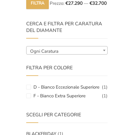
FILTRA
Prezzo:
€27.290
—
€32.700
Prezzo
Prezzo
Min
Max
CERCA E FILTRA PER CARATURA
DEL DIAMANTE
Ogni Caratura
FILTRA PER COLORE
D - Bianco Eccezionale Superiore
(1)
F - Bianco Extra Superiore
(1)
SCEGLI PER CATEGORIE
BLACKFRIDAY
(1)