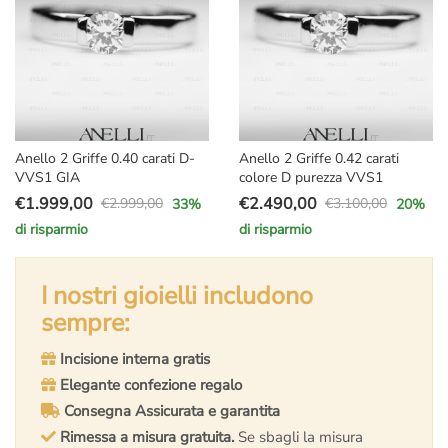
Anello 2 Griffe 0.40 carati D-
Anello 2 Griffe 0.42 carati
VVS1 GIA
colore D purezza VVS1
€
1.999,00
€
2.490,00
€
2.999,00
€
3.100,00
33
%
20
%
Il
Il
Il
Il
di risparmio
di risparmio
prezzo
prezzo
prezzo
prezzo
originale
attuale
originale
attuale
era:
è:
I nostri gioielli includono
era:
è:
€2.999,00.
€1.999,00.
€3.100,00.
€2.490,00.
sempre:
Incisione interna gratis
Elegante confezione regalo
Consegna Assicurata e garantita
Rimessa a misura gratuita.
Se sbagli la misura