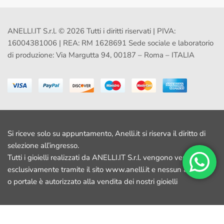
ANELLI.IT S.r.l. © 2026 Tutti i diritti riservati | PIVA:
16004381006 | REA: RM 1628691 Sede sociale e laboratorio
di produzione: Via Margutta 94, 00187 – Roma – ITALIA
Si riceve solo su appuntamento, Anelli.it si riserva il diritto di
selezione all’ingresso.
Tutti i gioielli realizzati da ANELLI.IT S.r.l. vengono venduti
esclusivamente tramite il sito www.anelli.it e nessun altro sito
o portale è autorizzato alla vendita dei nostri gioielli