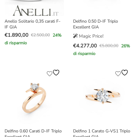
Anello Solitario 0,35 carati F-
Delfino 0.50 D-IF Triplo
IF GIA
Excellent GIA
€
1.890,00
€
2.500,00
24
%
Magic Price!
Il
Il
di risparmio
€
4.277,00
prezzo
prezzo
€
5.800,00
26
%
Il
Il
originale
attuale
di risparmio
prezzo
prezzo
era:
è:
originale
attuale
€2.500,00.
€1.890,00.
era:
è:
€5.800,00.
€4.277,00.
Delfino 0.60 Carati D-IF Triplo
Delfino 1 Carato G-VS1 Triplo
Excellent GIA
Excellent GIA