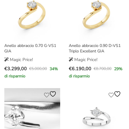
Anello abbraccio 0.70 G-VS1
Anello abbraccio 0.90 D-VS1
GIA
Triplo Excellent GIA
Magic Price!
Magic Price!
€
3.299,00
€
6.190,00
€
5.000,00
€
8.700,00
34
%
29
%
Il
Il
Il
Il
di risparmio
di risparmio
prezzo
prezzo
prezzo
prezzo
originale
attuale
originale
attuale
era:
è:
era:
è:
€5.000,00.
€3.299,00.
€8.700,00.
€6.190,00.