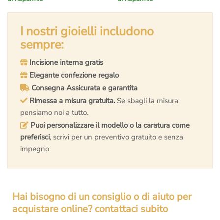
prezzo
prezzo
prezzo
prezzo
originale
attuale
originale
attuale
era:
è:
I nostri gioielli includono
era:
è:
€5.800,00.
€4.297,00.
€5.500,00.
€3.599,00.
sempre:
Incisione interna gratis
Elegante confezione regalo
Consegna Assicurata e garantita
Rimessa a misura gratuita.
Se sbagli la misura
pensiamo noi a tutto.
Puoi personalizzare il modello o la caratura come
preferisci
, scrivi per un preventivo gratuito e senza
impegno
Hai bisogno di un consiglio o di aiuto per
acquistare online? contattaci subito