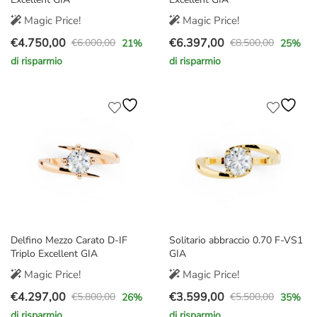
Magic Price!
Magic Price!
€
4.750,00
€
6.397,00
€
6.000,00
€
8.500,00
21
%
25
%
Il
Il
Il
Il
di risparmio
di risparmio
prezzo
prezzo
prezzo
prezzo
originale
attuale
originale
attuale
era:
è:
era:
è:
€6.000,00.
€4.750,00.
€8.500,00.
€6.397,00.
Delfino Mezzo Carato D-IF
Solitario abbraccio 0.70 F-VS1
Triplo Excellent GIA
GIA
Magic Price!
Magic Price!
€
4.297,00
€
3.599,00
€
5.800,00
€
5.500,00
26
%
35
%
Il
Il
Il
Il
di risparmio
di risparmio