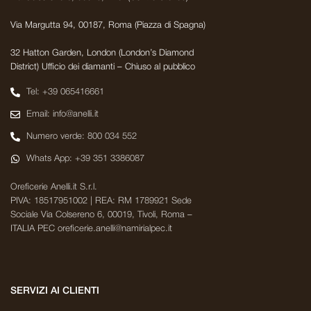
Via Margutta 94, 00187, Roma (Piazza di Spagna)
32 Hatton Garden, London (London’s Diamond
District) Ufficio dei diamanti – Chiuso al pubblico
Tel: +39 065416661
Email: info@anelli.it
Numero verde: 800 034 552
Whats App: +39 351 3386087
Oreficerie Anelli.it S.r.l.
PIVA: 18517951002 | REA: RM 1789921 Sede
Sociale Via Colsereno 6, 00019, Tivoli, Roma –
ITALIA PEC oreficerie.anelli@namirialpec.it
SERVIZI AI CLIENTI