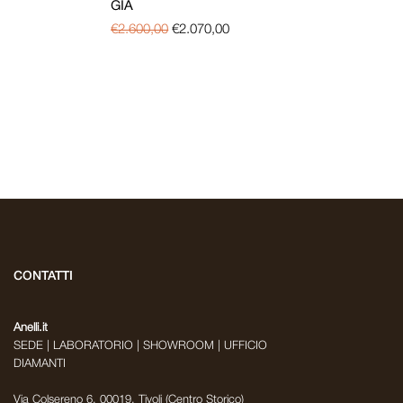
GIA
€
2.600,00
€
2.070,00
CONTATTI
Anelli.it
SEDE | LABORATORIO | SHOWROOM | UFFICIO
DIAMANTI
Via Colsereno 6, 00019, Tivoli (Centro Storico)