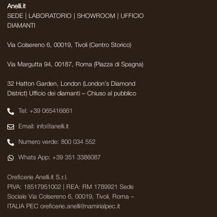
Anelli.it
SEDE | LABORATORIO | SHOWROOM | UFFICIO
DIAMANTI
Via Colsereno 6, 00019, Tivoli (Centro Storico)
Via Margutta 94, 00187, Roma (Piazza di Spagna)
32 Hatton Garden, London (London’s Diamond
District) Ufficio dei diamanti – Chiuso al pubblico
Tel: +39 065416661
Email: info@anelli.it
Numero verde: 800 034 552
Whats App: +39 351 3386087
Oreficerie Anelli.it S.r.l.
PIVA: 18517951002 | REA: RM 1789921 Sede
Sociale Via Colsereno 6, 00019, Tivoli, Roma –
ITALIA PEC oreficerie.anelli@namirialpec.it