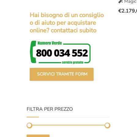
Magic 
€
2.179,
Hai bisogno di un consiglio
Il
Il
o di aiuto per acquistare
prezzo
prezzo
online? contattaci subito
original
attuale
era:
è:
€3.000,
€2.179,
SCRIVICI TRAMITE FORM
FILTRA PER PREZZO