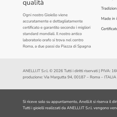
qualità
Tradizio
Ogni nostro Gioiello viene
Made in i
accuratamente e dettagliatamente
certificato e garantito secondo i migliori
Certifica
standard mondiali. Il nostro antico
laboratorio orafo si trova nel centro
Roma, a due passi da Piazza di Spagna
ANELLI.IT S.r.l. © 2026 Tutti i diritti riservati | PI
produzione: Via Margutta 94, 00187 – Roma – ITALIA
Si riceve solo su appuntamento, Anelli.it si riserva il dir
Tutti i gioielli realizzati da ANELLI.IT S.r.l. vengono ve