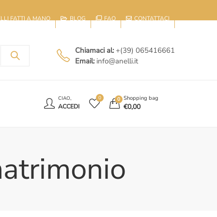
IELLI FATTI A MANO
BLOG
FAQ
CONTATTACI
Chiamaci al:
+(39) 065416661
Email:
info@anelli.it
E
Shopping bag
0
CIAO,
0
€
0,00
ACCEDI
matrimonio