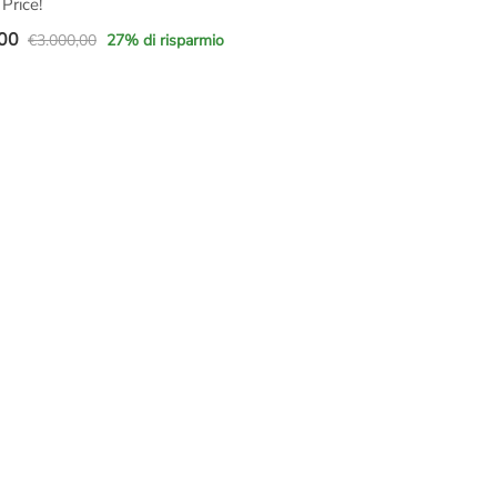
Price!
00
€
3.000,00
27
% di risparmio
e
00.
00.