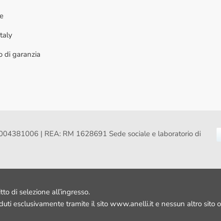
ne
taly
to di garanzia
VA: 16004381006 | REA: RM 1628691 Sede sociale e laboratorio di
itto di selezione all’ingresso.
nduti esclusivamente tramite il sito www.anelli.it e nessun altro sito o 