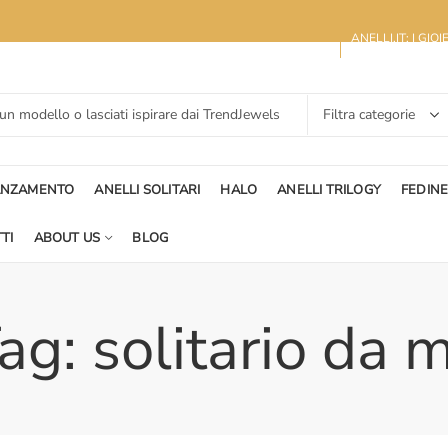
ANELLI.IT: I GIO
ANZAMENTO
ANELLI SOLITARI
HALO
ANELLI TRILOGY
FEDIN
TI
ABOUT US
BLOG
ag: solitario da 