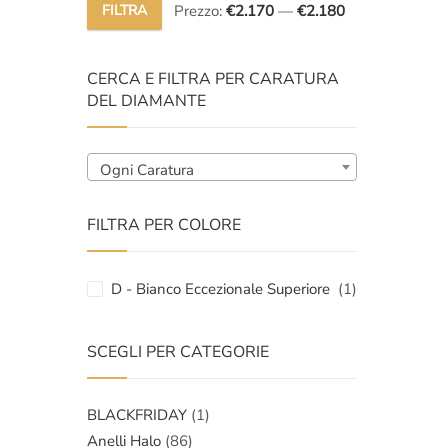
FILTRA
Prezzo:
€2.170
—
€2.180
Prezzo
Prezzo
Min
Max
CERCA E FILTRA PER CARATURA
DEL DIAMANTE
Ogni Caratura
FILTRA PER COLORE
D - Bianco Eccezionale Superiore
(1)
SCEGLI PER CATEGORIE
BLACKFRIDAY
(1)
Anelli Halo
(86)