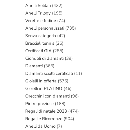
Anelli Solitari
(432)
Anelli Trilogy
(195)
Verette e fedine
(74)
Anelli personalizzati
(735)
Senza categoria
(42)
Bracciali tennis
(26)
Certificati GIA
(285)
Ciondoli di diamanti
(39)
Diamanti
(365)
Diamanti sciolti certificati
(11)
Gioielli in offerta
(575)
Gioielli in PLATINO
(46)
Orecchini con diamanti
(96)
Pietre preziose
(188)
Regali di natale 2023
(474)
Regali e Ricorrenze
(904)
Anelli da Uomo
(7)