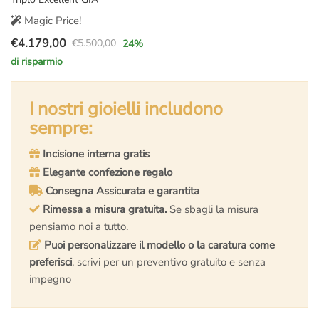
Magic Price!
€
4.179,00
€
5.500,00
24
%
Il
Il
di risparmio
prezzo
prezzo
originale
attuale
era:
è:
I nostri gioielli includono
€5.500,00.
€4.179,00.
sempre:
Incisione interna gratis
Elegante confezione regalo
Consegna Assicurata e garantita
Rimessa a misura gratuita.
Se sbagli la misura
pensiamo noi a tutto.
Puoi personalizzare il modello o la caratura come
preferisci
, scrivi per un preventivo gratuito e senza
impegno