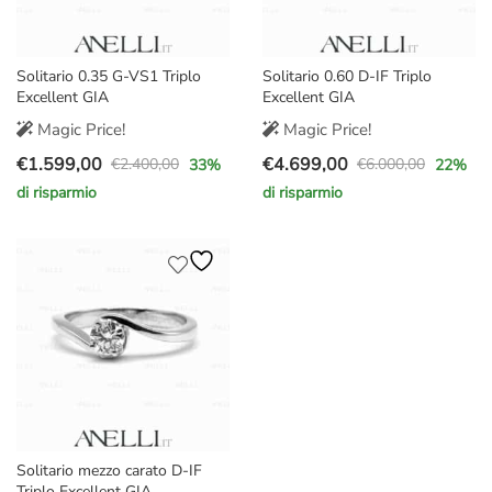
Solitario 0.35 G-VS1 Triplo
Solitario 0.60 D-IF Triplo
Excellent GIA
Excellent GIA
Magic Price!
Magic Price!
€
1.599,00
€
4.699,00
€
2.400,00
€
6.000,00
33
%
22
%
Il
Il
Il
Il
di risparmio
di risparmio
prezzo
prezzo
prezzo
prezzo
originale
attuale
originale
attuale
era:
è:
era:
è:
€2.400,00.
€1.599,00.
€6.000,00.
€4.699,00.
Solitario mezzo carato D-IF
Triplo Excellent GIA