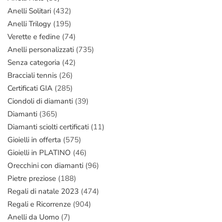
Anelli Solitari
(432)
Anelli Trilogy
(195)
Verette e fedine
(74)
Anelli personalizzati
(735)
Senza categoria
(42)
Bracciali tennis
(26)
Certificati GIA
(285)
Ciondoli di diamanti
(39)
Diamanti
(365)
Diamanti sciolti certificati
(11)
Gioielli in offerta
(575)
Gioielli in PLATINO
(46)
Orecchini con diamanti
(96)
Pietre preziose
(188)
Regali di natale 2023
(474)
Regali e Ricorrenze
(904)
Anelli da Uomo
(7)