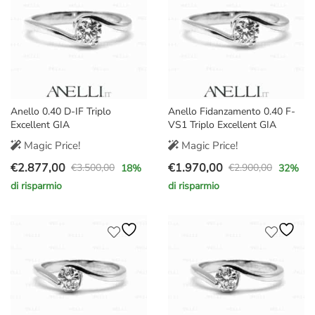
Anello 0.40 D-IF Triplo
Anello Fidanzamento 0.40 F-
Excellent GIA
VS1 Triplo Excellent GIA
Magic Price!
Magic Price!
€
2.877,00
€
1.970,00
€
3.500,00
€
2.900,00
18
%
32
%
Il
Il
Il
Il
di risparmio
di risparmio
prezzo
prezzo
prezzo
prezzo
originale
attuale
originale
attuale
era:
è:
era:
è:
€3.500,00.
€2.877,00.
€2.900,00.
€1.970,00.