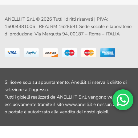
ANELLI.IT S.r.l. © 2026 Tutti i diritti riservati | PIVA:
16004381006 | REA: RM 1628691 Sede sociale e laboratorio
di produzione: Via Margutta 94, 00187 – Roma – ITALIA
Si riceve solo su appuntamento, Anelli.it si riserva il diritto di
selezione all’ingresso.
Tutti i gioielli realizzati da ANELLI.IT S.r.l. vengono venduti
esclusivamente tramite il sito www.anelli.it e nessun altro sito
o portale è autorizzato alla vendita dei nostri gioielli