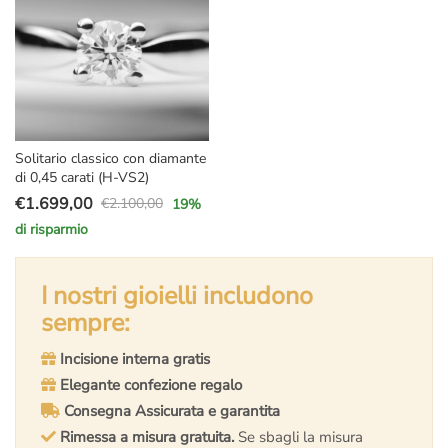
Solitario classico con diamante
di 0,45 carati (H-VS2)
€
1.699,00
€
2.100,00
19
%
Il
Il
di risparmio
prezzo
prezzo
originale
attuale
era:
è:
I nostri gioielli includono
€2.100,00.
€1.699,00.
sempre:
Incisione interna gratis
Elegante confezione regalo
Consegna Assicurata e garantita
Rimessa a misura gratuita.
Se sbagli la misura