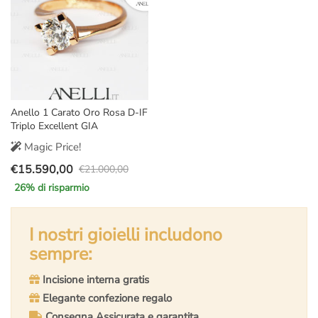
Anello 1 Carato Oro Rosa D-IF
Triplo Excellent GIA
Magic Price!
€
15.590,00
€
21.000,00
Il
Il
26
% di risparmio
prezzo
prezzo
originale
attuale
era:
è:
I nostri gioielli includono
€21.000,00.
€15.590,00.
sempre:
Incisione interna gratis
Elegante confezione regalo
Consegna Assicurata e garantita