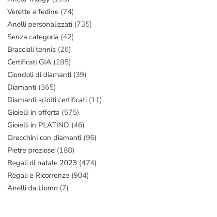
Verette e fedine
(74)
Anelli personalizzati
(735)
Senza categoria
(42)
Bracciali tennis
(26)
Certificati GIA
(285)
Ciondoli di diamanti
(39)
Diamanti
(365)
Diamanti sciolti certificati
(11)
Gioielli in offerta
(575)
Gioielli in PLATINO
(46)
Orecchini con diamanti
(96)
Pietre preziose
(188)
Regali di natale 2023
(474)
Regali e Ricorrenze
(904)
Anelli da Uomo
(7)