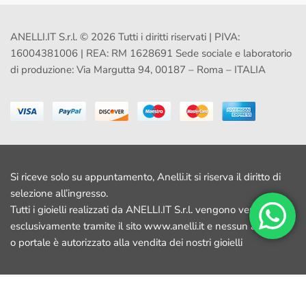
ANELLI.IT S.r.l. © 2026 Tutti i diritti riservati | PIVA:
16004381006 | REA: RM 1628691 Sede sociale e laboratorio
di produzione: Via Margutta 94, 00187 – Roma – ITALIA
Si riceve solo su appuntamento, Anelli.it si riserva il diritto di
selezione all’ingresso.
Tutti i gioielli realizzati da ANELLI.IT S.r.l. vengono venduti
esclusivamente tramite il sito www.anelli.it e nessun altro sito
o portale è autorizzato alla vendita dei nostri gioielli