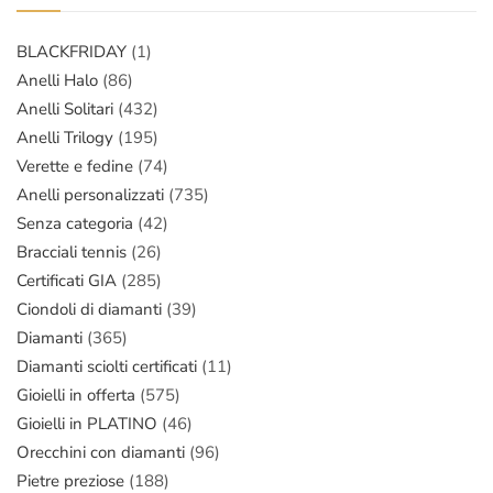
BLACKFRIDAY
(1)
Anelli Halo
(86)
Anelli Solitari
(432)
Anelli Trilogy
(195)
Verette e fedine
(74)
Anelli personalizzati
(735)
Senza categoria
(42)
Bracciali tennis
(26)
Certificati GIA
(285)
Ciondoli di diamanti
(39)
Diamanti
(365)
Diamanti sciolti certificati
(11)
Gioielli in offerta
(575)
Gioielli in PLATINO
(46)
Orecchini con diamanti
(96)
Pietre preziose
(188)