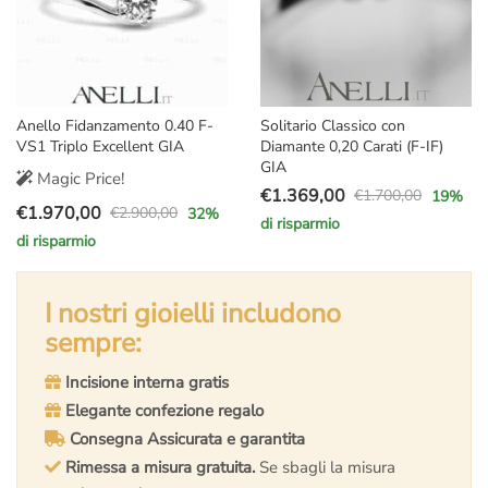
Anello Fidanzamento 0.40 F-
Solitario Classico con
VS1 Triplo Excellent GIA
Diamante 0,20 Carati (F-IF)
GIA
Magic Price!
€
1.369,00
€
1.700,00
19
%
Il
Il
€
1.970,00
€
2.900,00
32
%
Il
Il
di risparmio
prezzo
prezzo
di risparmio
prezzo
prezzo
originale
attuale
originale
attuale
era:
è:
era:
è:
I nostri gioielli includono
€1.700,00.
€1.369,00.
€2.900,00.
€1.970,00.
sempre:
Incisione interna gratis
Elegante confezione regalo
Consegna Assicurata e garantita
Rimessa a misura gratuita.
Se sbagli la misura