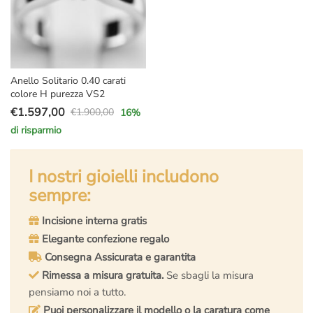
Anello Solitario 0.40 carati
colore H purezza VS2
€
1.597,00
€
1.900,00
16
%
Il
Il
di risparmio
prezzo
prezzo
originale
attuale
era:
è:
I nostri gioielli includono
€1.900,00.
€1.597,00.
sempre:
Incisione interna gratis
Elegante confezione regalo
Consegna Assicurata e garantita
Rimessa a misura gratuita.
Se sbagli la misura
pensiamo noi a tutto.
Puoi personalizzare il modello o la caratura come