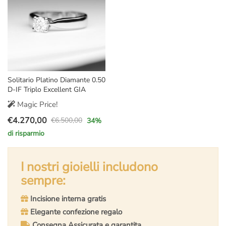
Solitario Platino Diamante 0.50
D-IF Triplo Excellent GIA
Magic Price!
€
4.270,00
€
6.500,00
34
%
Il
Il
di risparmio
prezzo
prezzo
originale
attuale
era:
è:
I nostri gioielli includono
€6.500,00.
€4.270,00.
sempre:
Incisione interna gratis
Elegante confezione regalo
Consegna Assicurata e garantita