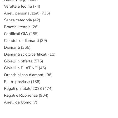
Verette e fedine
(74)
Anelli personalizzati
(735)
Senza categoria
(42)
Bracciali tennis
(26)
Certificati GIA
(285)
Ciondoli di diamanti
(39)
Diamanti
(365)
Diamanti sciolti certificati
(11)
Gioielli in offerta
(575)
Gioielli in PLATINO
(46)
Orecchini con diamanti
(96)
Pietre preziose
(188)
Regali di natale 2023
(474)
Regali e Ricorrenze
(904)
Anelli da Uomo
(7)