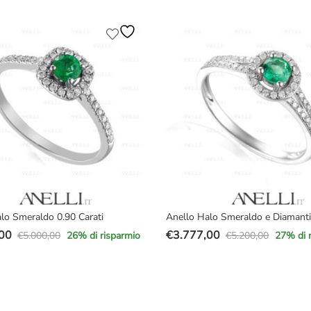
prezzo
prezzo
e
originale
attuale
era:
è:
00.
00.
€4.200,00.
€2.999,00.
lo Smeraldo 0.90 Carati
Anello Halo Smeraldo e Diamanti
00
€
3.777,00
€
5.000,00
€
5.200,00
26
% di risparmio
27
% di 
Il
Il
prezzo
prezzo
e
originale
attuale
era:
è: