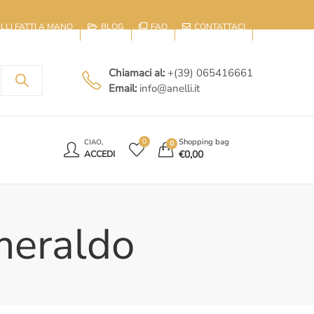
IELLI FATTI A MANO
BLOG
FAQ
CONTATTACI
Chiamaci al:
+(39) 065416661
Email:
info@anelli.it
E
Shopping bag
0
CIAO,
0
€
0,00
ACCEDI
smeraldo