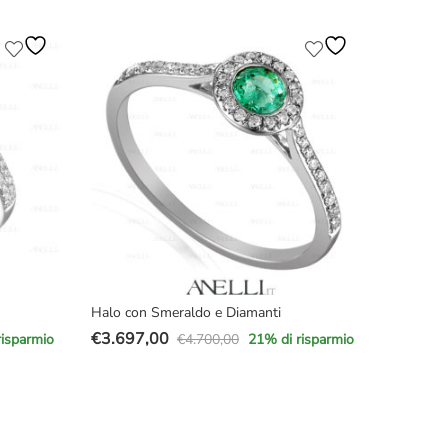
prezzo
prezzo
originale
attuale
era:
è:
€5.350,00.
€3.670,00.
Halo con Smeraldo e Diamanti
€
3.697,00
€
4.700,00
risparmio
21
% di risparmio
Il
Il
prezzo
prezzo
originale
attuale
era:
è: