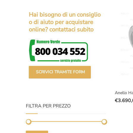
prezzo
prezzo
original
attuale
Hai bisogno di un consiglio
era:
è:
o di aiuto per acquistare
€7.000,
€4.790,
online? contattaci subito
SCRIVICI TRAMITE FORM
Anello Ha
€
3.690,
Il
Il
FILTRA PER PREZZO
prezzo
prezzo
original
attuale
era:
è: