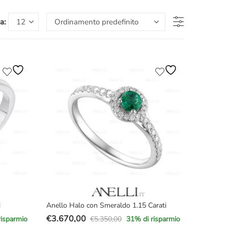
a:
i
Anello Halo con Smeraldo 1.15 Carati
€
3.670,00
€
5.350,00
risparmio
31
% di risparmio
Il
Il