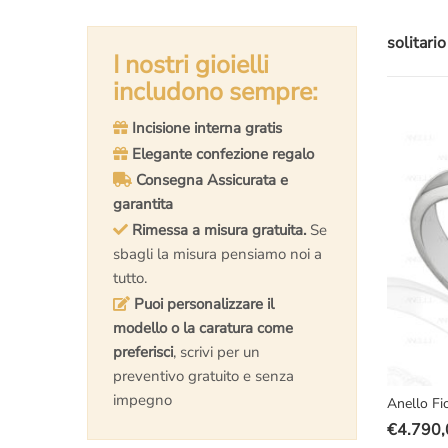
solitari
I nostri gioielli
includono sempre:
Incisione interna gratis
Elegante confezione regalo
Consegna Assicurata e
garantita
Rimessa a misura gratuita.
Se
sbagli la misura pensiamo noi a
tutto.
Puoi personalizzare il
modello o la caratura come
preferisci
, scrivi per un
preventivo gratuito e senza
impegno
Anello Fi
€
4.790,
Il
Il