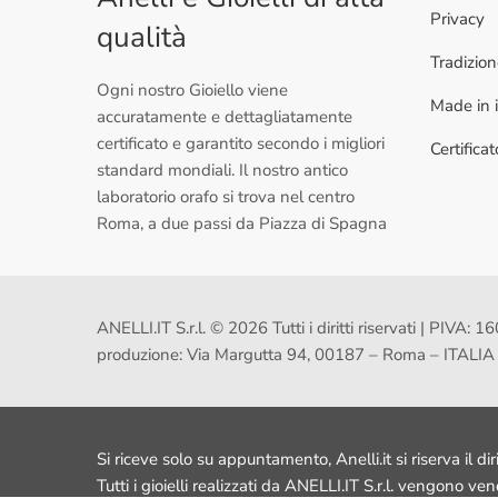
Privacy
qualità
Tradizio
Ogni nostro Gioiello viene
Made in i
accuratamente e dettagliatamente
certificato e garantito secondo i migliori
Certifica
standard mondiali. Il nostro antico
laboratorio orafo si trova nel centro
Roma, a due passi da Piazza di Spagna
ANELLI.IT S.r.l. © 2026 Tutti i diritti riservati | PI
produzione: Via Margutta 94, 00187 – Roma – ITALIA
Si riceve solo su appuntamento, Anelli.it si riserva il dir
Tutti i gioielli realizzati da ANELLI.IT S.r.l. vengono ve