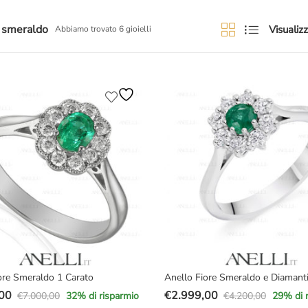
o smeraldo
Visualizz
Abbiamo trovato 6 gioielli
ore Smeraldo 1 Carato
Anello Fiore Smeraldo e Diamant
00
€
2.999,00
€
7.000,00
€
4.200,00
32
% di risparmio
29
% di 
Il
Il