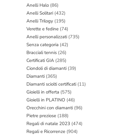
Anelli Halo
(86)
Anelli Solitari
(432)
Anelli Trilogy
(195)
Verette e fedine
(74)
Anelli personalizzati
(735)
Senza categoria
(42)
Bracciali tennis
(26)
Certificati GIA
(285)
Ciondoli di diamanti
(39)
Diamanti
(365)
Diamanti sciolti certificati
(11)
Gioielli in offerta
(575)
Gioielli in PLATINO
(46)
Orecchini con diamanti
(96)
Pietre preziose
(188)
Regali di natale 2023
(474)
Regali e Ricorrenze
(904)