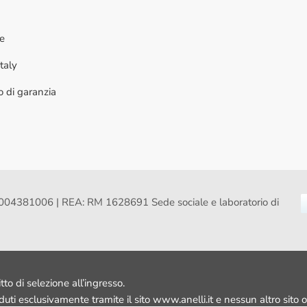
ne
taly
to di garanzia
VA: 16004381006 | REA: RM 1628691 Sede sociale e laboratorio di
itto di selezione all’ingresso.
nduti esclusivamente tramite il sito www.anelli.it e nessun altro sito o 