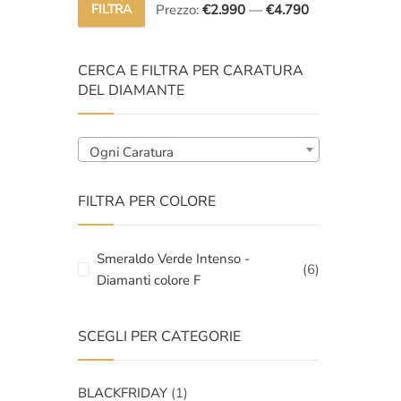
€5.000,
€3.690,
FILTRA
Prezzo:
€2.990
—
€4.790
Prezzo
Prezzo
Min
Max
CERCA E FILTRA PER CARATURA
DEL DIAMANTE
Ogni Caratura
FILTRA PER COLORE
Smeraldo Verde Intenso -
(6)
Diamanti colore F
SCEGLI PER CATEGORIE
BLACKFRIDAY
(1)