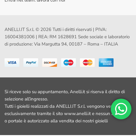
Entra nel team: lavora con noi
ANELLI.IT S.r.l. © 2026 Tutti i diritti riservati | PIVA:
16004381006 | REA: RM 1628691 Sede sociale e laboratorio
di produzione: Via Margutta 94, 00187 – Roma – ITALIA
Si riceve solo su appuntamento, Anelli.it si riserva il diritto di
selezione all’ingresso.
Tutti i gioielli realizzati da ANELLI.IT S.r.l. vengono venduti
esclusivamente tramite il sito www.anelli.it e nessun altro sito
o portale è autorizzato alla vendita dei nostri gioielli