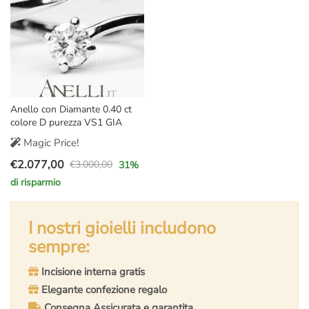
Anello con Diamante 0.40 ct
colore D purezza VS1 GIA
Magic Price!
€
2.077,00
€
3.000,00
31
%
Il
Il
di risparmio
prezzo
prezzo
originale
attuale
era:
è:
I nostri gioielli includono
€3.000,00.
€2.077,00.
sempre:
Incisione interna gratis
Elegante confezione regalo
Consegna Assicurata e garantita