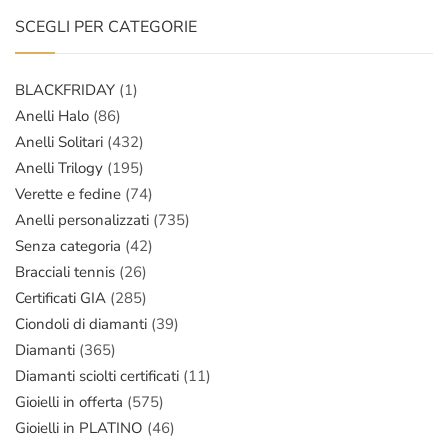
SCEGLI PER CATEGORIE
BLACKFRIDAY
(1)
Anelli Halo
(86)
Anelli Solitari
(432)
Anelli Trilogy
(195)
Verette e fedine
(74)
Anelli personalizzati
(735)
Senza categoria
(42)
Bracciali tennis
(26)
Certificati GIA
(285)
Ciondoli di diamanti
(39)
Diamanti
(365)
Diamanti sciolti certificati
(11)
Gioielli in offerta
(575)
Gioielli in PLATINO
(46)