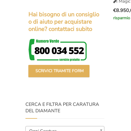
Magic 
€
8.950,
Hai bisogno di un consiglio
Il
Il
risparmio
o di aiuto per acquistare
prezzo
prezzo
online? contattaci subito
original
attuale
era:
è:
€12.100
€8.950,
SCRIVICI TRAMITE FORM
CERCA E FILTRA PER CARATURA
DEL DIAMANTE