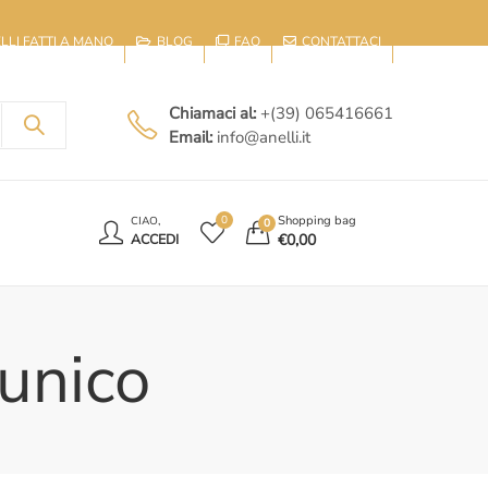
IELLI FATTI A MANO
BLOG
FAQ
CONTATTACI
Chiamaci al:
+(39) 065416661
Email:
info@anelli.it
E
Shopping bag
0
CIAO,
0
€
0,00
ACCEDI
 unico