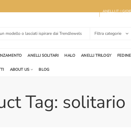
ANELLI.IT: I GIO
ANZAMENTO
ANELLI SOLITARI
HALO
ANELLI TRILOGY
FEDIN
TI
ABOUT US
BLOG
ct Tag: solitario