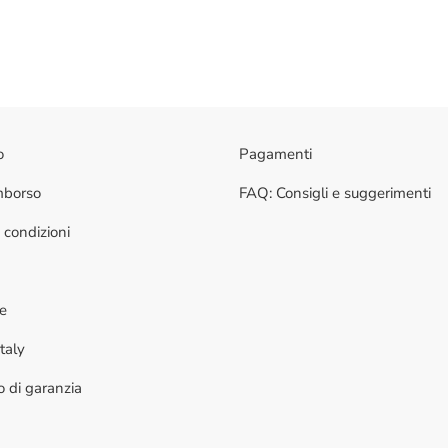
o
Pagamenti
imborso
FAQ: Consigli e suggerimenti
 condizioni
ne
taly
to di garanzia