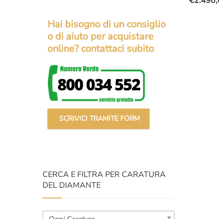
€
2.490,
Il
Il
prezzo
prezzo
Hai bisogno di un consiglio
original
attuale
o di aiuto per acquistare
era:
è:
online? contattaci subito
€3.500,
€2.490,
SCRIVICI TRAMITE FORM
CERCA E FILTRA PER CARATURA
DEL DIAMANTE