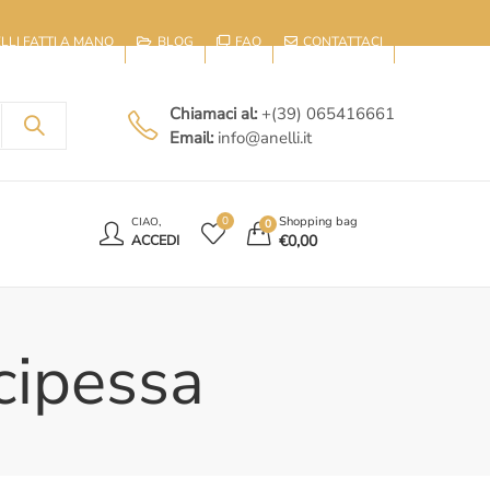
IELLI FATTI A MANO
BLOG
FAQ
CONTATTACI
Chiamaci al:
+(39) 065416661
Email:
info@anelli.it
E
Shopping bag
0
CIAO,
0
€
0,00
ACCEDI
ncipessa