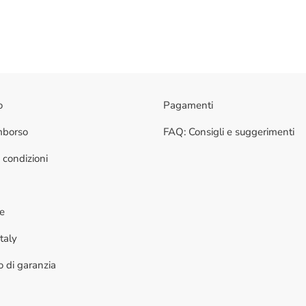
o
Pagamenti
imborso
FAQ: Consigli e suggerimenti
 condizioni
ne
taly
to di garanzia