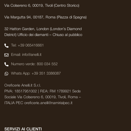
Via Colsereno 6, 00019, Tivoli (Centro Storico)
Via Margutta 94, 00187, Roma (Piazza di Spagna)
32 Hatton Garden, London (London’s Diamond
District) Ufficio dei diamanti – Chiuso al pubblico
Tel: +39 065416661
Email: info@anelli.it
Numero verde: 800 034 552
Whats App: +39 351 3386087
Oreficerie Anelli.it S.r.l.
PIVA: 18517951002 | REA: RM 1789921 Sede
Sociale Via Colsereno 6, 00019, Tivoli, Roma –
ITALIA PEC oreficerie.anelli@namirialpec.it
SERVIZI AI CLIENTI