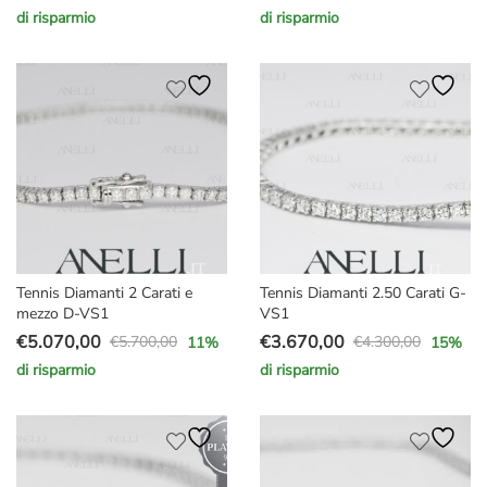
Il
Il
Il
Il
di risparmio
di risparmio
prezzo
prezzo
prezzo
prezzo
originale
attuale
originale
attuale
era:
è:
era:
è:
€3.870,00.
€3.270,00.
€6.900,00.
€6.170,00.
Tennis Diamanti 2 Carati e
Tennis Diamanti 2.50 Carati G-
mezzo D-VS1
VS1
€
5.070,00
€
3.670,00
€
5.700,00
€
4.300,00
11
%
15
%
Il
Il
Il
Il
di risparmio
di risparmio
prezzo
prezzo
prezzo
prezzo
originale
attuale
originale
attuale
era:
è:
era:
è:
€5.700,00.
€5.070,00.
€4.300,00.
€3.670,00.