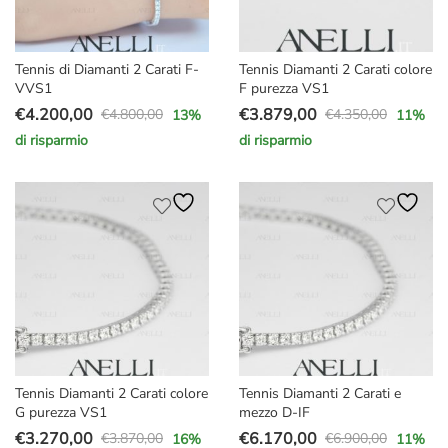
Tennis di Diamanti 2 Carati F-
Tennis Diamanti 2 Carati colore
VVS1
F purezza VS1
€
4.200,00
€
3.879,00
€
4.800,00
€
4.350,00
13
%
11
%
Il
Il
Il
Il
di risparmio
di risparmio
prezzo
prezzo
prezzo
prezzo
originale
attuale
originale
attuale
era:
è:
era:
è:
€4.800,00.
€4.200,00.
€4.350,00.
€3.879,00.
Tennis Diamanti 2 Carati colore
Tennis Diamanti 2 Carati e
G purezza VS1
mezzo D-IF
€
3.270,00
€
6.170,00
€
3.870,00
€
6.900,00
16
%
11
%