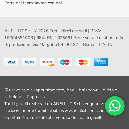
Entra nel team: lavora con noi
ANELLI.IT S.r.l. © 2026 Tutti i diritti riservati | PIVA:
16004381006 | REA: RM 1628691 Sede sociale e laboratorio
di produzione: Via Margutta 94, 00187 – Roma – ITALIA
Si riceve solo su appuntamento, Anelli.it si riserva il diritto di
selezione all’ingresso.
Tutti i gioielli realizzati da ANELLI.IT S.r.l. vengono venduti
esclusivamente tramite il sito www.anelli.it e nessun altro sito
o portale è autorizzato alla vendita dei nostri gioielli