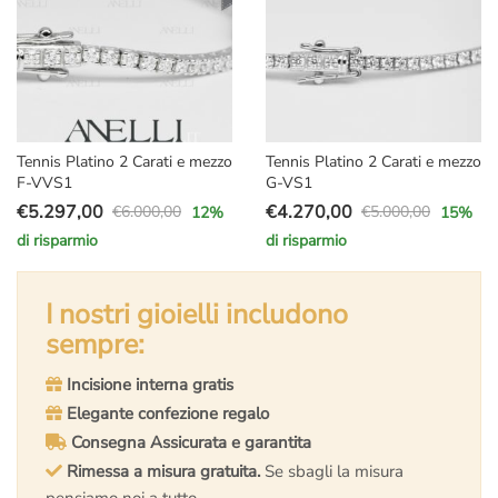
Tennis Platino 2 Carati e mezzo
Tennis Platino 2 Carati e mezzo
F-VVS1
G-VS1
€
5.297,00
€
4.270,00
€
6.000,00
€
5.000,00
12
%
15
%
Il
Il
Il
Il
di risparmio
di risparmio
prezzo
prezzo
prezzo
prezzo
originale
attuale
originale
attuale
era:
è:
I nostri gioielli includono
era:
è:
€6.000,00.
€5.297,00.
€5.000,00.
€4.270,00.
sempre:
Incisione interna gratis
Elegante confezione regalo
Consegna Assicurata e garantita
Rimessa a misura gratuita.
Se sbagli la misura
pensiamo noi a tutto.