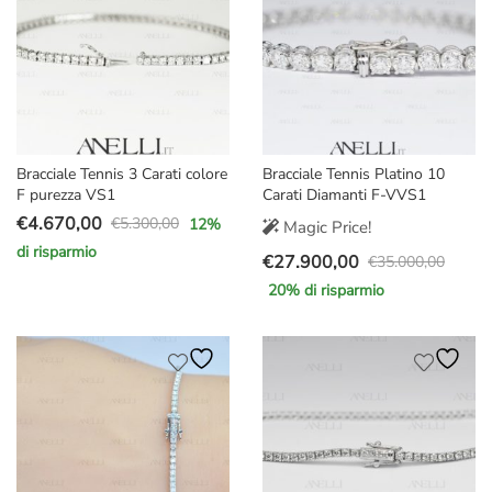
Bracciale Tennis 3 Carati colore
Bracciale Tennis Platino 10
F purezza VS1
Carati Diamanti F-VVS1
€
4.670,00
€
5.300,00
12
%
Magic Price!
Il
Il
di risparmio
€
27.900,00
prezzo
prezzo
€
35.000,00
Il
Il
originale
attuale
20
% di risparmio
prezzo
prezzo
era:
è:
originale
attuale
€5.300,00.
€4.670,00.
era:
è:
€35.000,00.
€27.900,00.