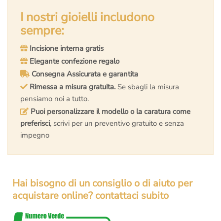
originale
attuale
originale
attuale
era:
è:
I nostri gioielli includono
era:
è:
€6.000,00.
€5.297,00.
€5.000,00.
€4.270,00.
sempre:
Incisione interna gratis
Elegante confezione regalo
Consegna Assicurata e garantita
Rimessa a misura gratuita.
Se sbagli la misura
pensiamo noi a tutto.
Puoi personalizzare il modello o la caratura come
preferisci
, scrivi per un preventivo gratuito e senza
impegno
Hai bisogno di un consiglio o di aiuto per
acquistare online? contattaci subito