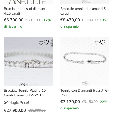
Bracciale tennis di diamanti
Bracciale tennis di diamanti 5
4,20 carati
carati
€
6.700,00
€
8.470,00
€
8.100,00
€
9.700,00
17
%
13
%
Il
Il
Il
Il
di risparmio
di risparmio
prezzo
prezzo
prezzo
prezzo
originale
attuale
originale
attuale
era:
è:
era:
è:
€8.100,00.
€6.700,00.
€9.700,00.
€8.470,00.
Bracciale Tennis Platino 10
Tennis con Diamanti 5 carati G-
Carati Diamanti F-VVS1
VS1
€
7.170,00
€
9.150,00
22
%
Magic Price!
Il
Il
di risparmio
€
27.900,00
prezzo
prezzo
€
35.000,00