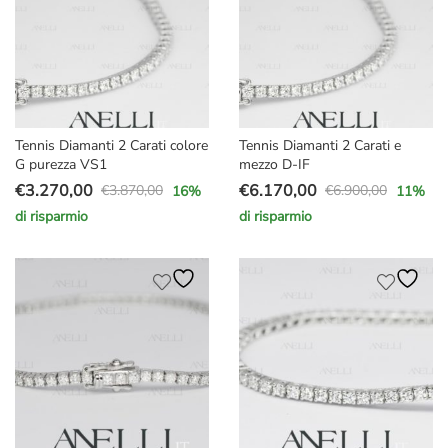
Tennis Diamanti 2 Carati colore
Tennis Diamanti 2 Carati e
G purezza VS1
mezzo D-IF
€
3.270,00
€
6.170,00
€
3.870,00
€
6.900,00
16
%
11
%
Il
Il
Il
Il
di risparmio
di risparmio
prezzo
prezzo
prezzo
prezzo
originale
attuale
originale
attuale
era:
è:
era:
è:
€3.870,00.
€3.270,00.
€6.900,00.
€6.170,00.