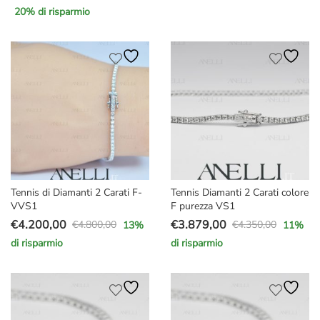
Il
Il
originale
attuale
20
% di risparmio
prezzo
prezzo
era:
è:
originale
attuale
€9.150,00.
€7.170,00.
era:
è:
€35.000,00.
€27.900,00.
Tennis di Diamanti 2 Carati F-
Tennis Diamanti 2 Carati colore
VVS1
F purezza VS1
€
4.200,00
€
3.879,00
€
4.800,00
€
4.350,00
13
%
11
%
Il
Il
Il
Il
di risparmio
di risparmio
prezzo
prezzo
prezzo
prezzo
originale
attuale
originale
attuale
era:
è:
era:
è:
€4.800,00.
€4.200,00.
€4.350,00.
€3.879,00.