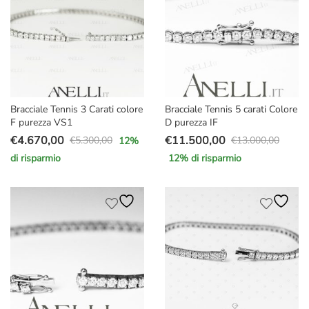
Bracciale Tennis 3 Carati colore
Bracciale Tennis 5 carati Colore
F purezza VS1
D purezza IF
€
4.670,00
€
11.500,00
€
5.300,00
€
13.000,00
12
%
Il
Il
Il
Il
di risparmio
12
% di risparmio
prezzo
prezzo
prezzo
prezzo
originale
attuale
originale
attuale
era:
è:
era:
è:
€5.300,00.
€4.670,00.
€13.000,00.
€11.500,00.