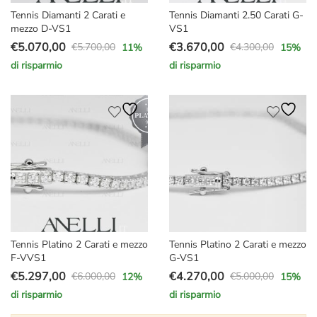
Tennis Diamanti 2 Carati e
Tennis Diamanti 2.50 Carati G-
mezzo D-VS1
VS1
€
5.070,00
€
3.670,00
€
5.700,00
€
4.300,00
11
%
15
%
Il
Il
Il
Il
di risparmio
di risparmio
prezzo
prezzo
prezzo
prezzo
originale
attuale
originale
attuale
era:
è:
era:
è:
€5.700,00.
€5.070,00.
€4.300,00.
€3.670,00.
Tennis Platino 2 Carati e mezzo
Tennis Platino 2 Carati e mezzo
F-VVS1
G-VS1
€
5.297,00
€
4.270,00
€
6.000,00
€
5.000,00
12
%
15
%
Il
Il
Il
Il
di risparmio
di risparmio
prezzo
prezzo
prezzo
prezzo