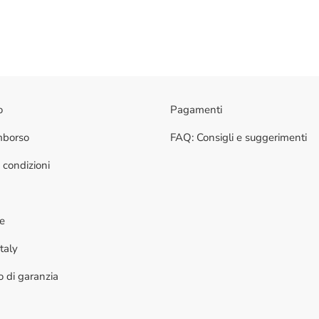
o
Pagamenti
imborso
FAQ: Consigli e suggerimenti
 condizioni
ne
taly
to di garanzia