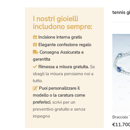
tennis g
I nostri gioielli
includono sempre:
Incisione interna gratis
Elegante confezione regalo
Consegna Assicurata e
garantita
Rimessa a misura gratuita.
Se
sbagli la misura pensiamo noi a
tutto.
Puoi personalizzare il
modello o la caratura come
preferisci
, scrivi per un
preventivo gratuito e senza
impegno
Bracciale 
€
11.70
Il
Il