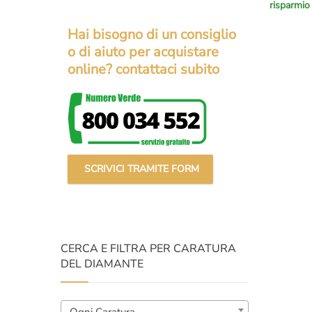
risparmio
prezzo
prezzo
original
attuale
Hai bisogno di un consiglio
era:
è:
o di aiuto per acquistare
€13.800
€11.700
online? contattaci subito
SCRIVICI TRAMITE FORM
CERCA E FILTRA PER CARATURA
DEL DIAMANTE