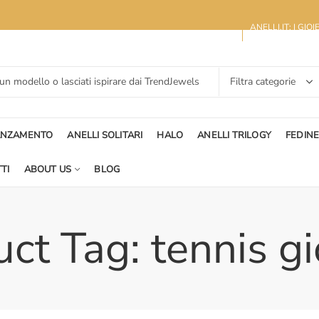
ANELLI.IT: I GIO
ANZAMENTO
ANELLI SOLITARI
HALO
ANELLI TRILOGY
FEDIN
TI
ABOUT US
BLOG
ct Tag: tennis gi