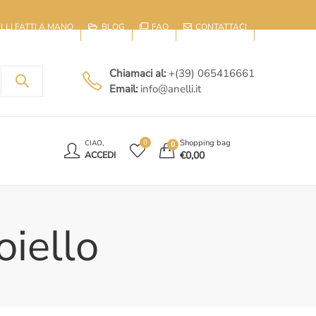
IELLI FATTI A MANO
BLOG
FAQ
CONTATTACI
Chiamaci al:
+(39) 065416661
Email:
info@anelli.it
E
Shopping bag
0
CIAO,
0
€
0,00
ACCEDI
oiello