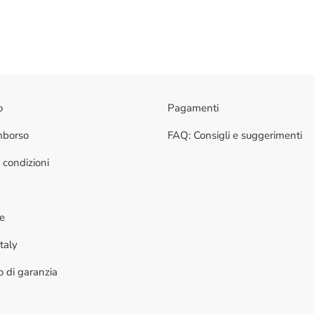
o
Pagamenti
imborso
FAQ: Consigli e suggerimenti
 condizioni
ne
taly
to di garanzia