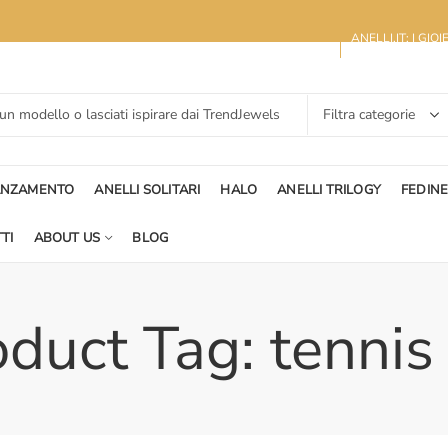
ANELLI.IT: I GIO
ANZAMENTO
ANELLI SOLITARI
HALO
ANELLI TRILOGY
FEDIN
TI
ABOUT US
BLOG
duct Tag: tennis