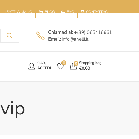
IELLI FATTI A MANO
BLOG
FAQ
CONTATTACI
Chiamaci al:
+(39) 065416661
Email:
info@anelli.it
E
Shopping bag
0
CIAO,
0
€
0,00
ACCEDI
 vip