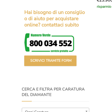
€
23.90
Il
Il
risparmio
prezzo
prezzo
Hai bisogno di un consiglio
original
attuale
o di aiuto per acquistare
era:
è:
online? contattaci subito
€30.000
€23.900
SCRIVICI TRAMITE FORM
CERCA E FILTRA PER CARATURA
DEL DIAMANTE