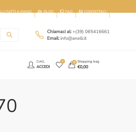
IELLI FATTI A MANO
BLOG
FAQ
CONTATTACI
Chiamaci al:
+(39) 065416661
Email:
info@anelli.it
E
Shopping bag
0
CIAO,
0
€
0,00
ACCEDI
.70