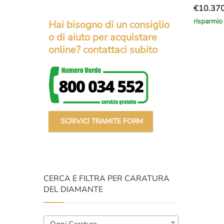
€
10.37
Il
Il
risparmio
Hai bisogno di un consiglio
prezzo
prezzo
o di aiuto per acquistare
original
attuale
online? contattaci subito
era:
è:
€15.000
€10.370
SCRIVICI TRAMITE FORM
CERCA E FILTRA PER CARATURA
DEL DIAMANTE