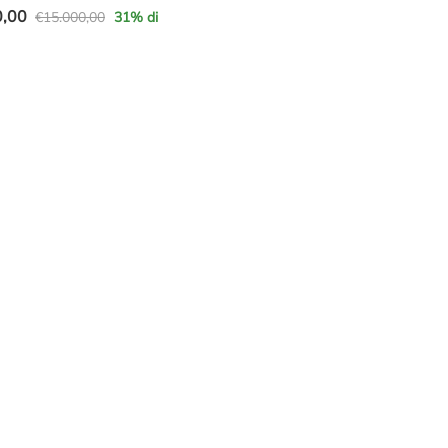
0,00
€
15.000,00
31
% di
e
,00.
,00.