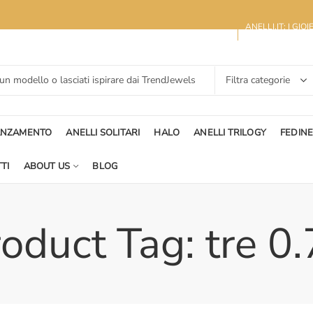
ANELLI.IT: I GIO
ANZAMENTO
ANELLI SOLITARI
HALO
ANELLI TRILOGY
FEDIN
TI
ABOUT US
BLOG
oduct Tag: tre 0