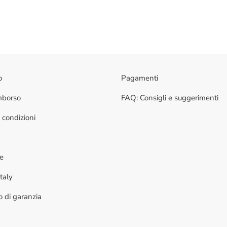
o
Pagamenti
imborso
FAQ: Consigli e suggerimenti
 condizioni
ne
taly
to di garanzia