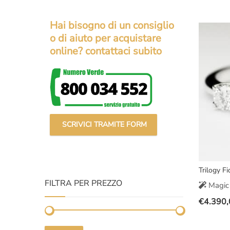
prezzo
prezzo
original
attuale
Hai bisogno di un consiglio
era:
è:
o di aiuto per acquistare
€1.900,
€1.549,
online? contattaci subito
SCRIVICI TRAMITE FORM
Trilogy F
FILTRA PER PREZZO
Magic 
€
4.390,
Il
Il
prezzo
prezzo