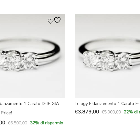
prezzo
prezzo
e
originale
attuale
era:
è:
00.
00.
€2.700,00.
€1.899,00.
idanzamento 1 Carato D-IF GIA
Trilogy Fidanzamento 1 Carato F-
€
3.879,00
€
5.000,00
22
% di 
Price!
Il
Il
00
prezzo
prezzo
€
6.500,00
32
% di risparmio
originale
attuale
era:
è: