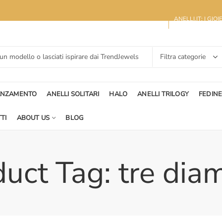
ANELLI.IT: I GIO
ANZAMENTO
ANELLI SOLITARI
HALO
ANELLI TRILOGY
FEDIN
TI
ABOUT US
BLOG
uct Tag: tre dia