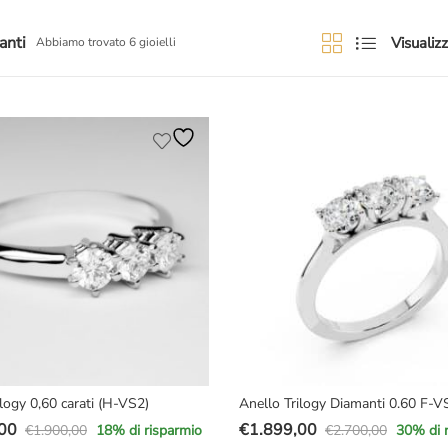
anti
Visualizz
Abbiamo trovato 6 gioielli
ilogy 0,60 carati (H-VS2)
Anello Trilogy Diamanti 0.60 F-
00
€
1.899,00
€
1.900,00
€
2.700,00
18
% di risparmio
30
% di 
Il
Il