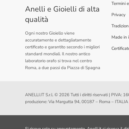
Termini e
Anelli e Gioielli di alta
Privacy
qualità
Tradizio
Ogni nostro Gioiello viene
Made in i
accuratamente e dettagliatamente
certificato e garantito secondo i migliori
Certifica
standard mondiali. Il nostro antico
laboratorio orafo si trova nel centro
Roma, a due passi da Piazza di Spagna
ANELLI.IT S.r.l. © 2026 Tutti i diritti riservati | PI
produzione: Via Margutta 94, 00187 – Roma – ITALIA
Si riceve solo su appuntamento, Anelli.it si riserva il dir