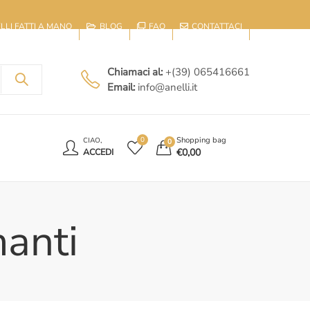
IELLI FATTI A MANO
BLOG
FAQ
CONTATTACI
Chiamaci al:
+(39) 065416661
Email:
info@anelli.it
E
Shopping bag
0
CIAO,
0
€
0,00
ACCEDI
manti