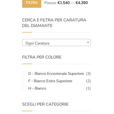
original
attuale
FILTRA
Prezzo:
€1.540
—
€4.390
Prezzo
Prezzo
era:
è:
Min
Max
€6.500,
€4.390,
CERCA E FILTRA PER CARATURA
DEL DIAMANTE
Ogni Caratura
FILTRA PER COLORE
D - Bianco Eccezionale Superiore
(3)
F - Bianco Extra Superiore
(2)
H - Bianco
(1)
SCEGLI PER CATEGORIE