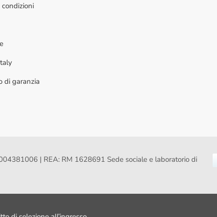
 condizioni
ne
taly
to di garanzia
VA: 16004381006 | REA: RM 1628691 Sede sociale e laboratorio di
itto di selezione all’ingresso.