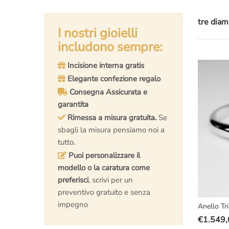
tre diam
I nostri gioielli
includono sempre:
Incisione interna gratis
Elegante confezione regalo
Consegna Assicurata e
garantita
Rimessa a misura gratuita.
Se
sbagli la misura pensiamo noi a
tutto.
Puoi personalizzare il
modello o la caratura come
preferisci
, scrivi per un
preventivo gratuito e senza
impegno
Anello Tr
€
1.549,
Il
Il