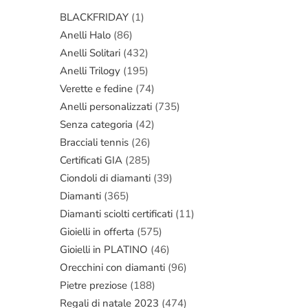
BLACKFRIDAY
(1)
Anelli Halo
(86)
Anelli Solitari
(432)
Anelli Trilogy
(195)
Verette e fedine
(74)
Anelli personalizzati
(735)
Senza categoria
(42)
Bracciali tennis
(26)
Certificati GIA
(285)
Ciondoli di diamanti
(39)
Diamanti
(365)
Diamanti sciolti certificati
(11)
Gioielli in offerta
(575)
Gioielli in PLATINO
(46)
Orecchini con diamanti
(96)
Pietre preziose
(188)
Regali di natale 2023
(474)