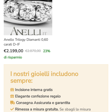
Anello Trilogy Diamanti 0,60
carati D-IF
€
2.199,00
€
2.870,00
23
%
Il
Il
di risparmio
prezzo
prezzo
originale
attuale
era:
è:
I nostri gioielli includono
€2.870,00.
€2.199,00.
sempre:
Incisione interna gratis
Elegante confezione regalo
Consegna Assicurata e garantita
Rimessa a misura gratuita.
Se sbagli la misura