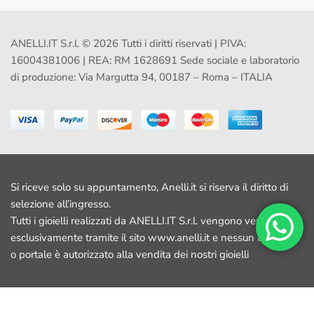
ANELLI.IT S.r.l. © 2026 Tutti i diritti riservati | PIVA:
16004381006 | REA: RM 1628691 Sede sociale e laboratorio
di produzione: Via Margutta 94, 00187 – Roma – ITALIA
Si riceve solo su appuntamento, Anelli.it si riserva il diritto di
selezione all’ingresso.
Tutti i gioielli realizzati da ANELLI.IT S.r.l. vengono venduti
esclusivamente tramite il sito www.anelli.it e nessun altro sito
o portale è autorizzato alla vendita dei nostri gioielli