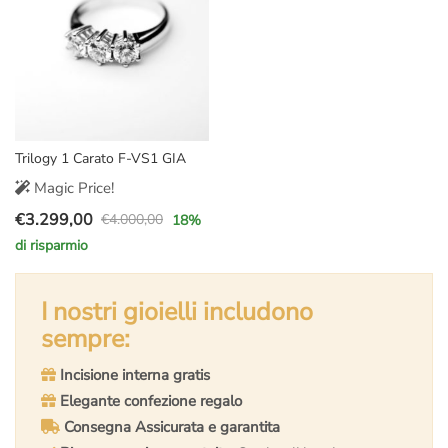
Trilogy 1 Carato F-VS1 GIA
Magic Price!
€
3.299,00
€
4.000,00
18
%
Il
Il
di risparmio
prezzo
prezzo
originale
attuale
era:
è:
I nostri gioielli includono
€4.000,00.
€3.299,00.
sempre:
Incisione interna gratis
Elegante confezione regalo
Consegna Assicurata e garantita