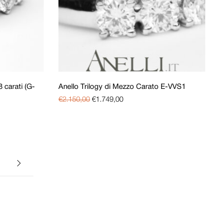
 carati (G-
Anello Trilogy di Mezzo Carato E-VVS1
€
2.150,00
€
1.749,00