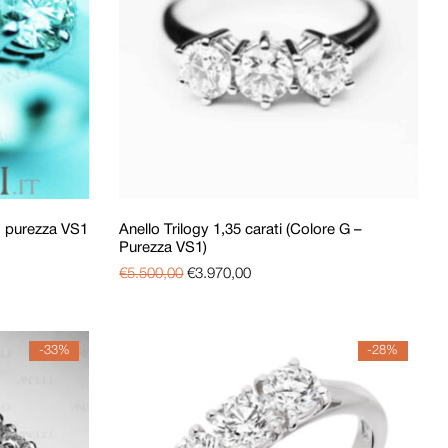
 D purezza VS1
Anello Trilogy 1,35 carati (Colore G –
Purezza VS1)
€
5.500,00
€
3.970,00
-33%
-28%