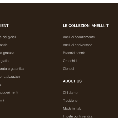
LIENTI
LE COLLEZIONI ANELLI.IT
dei gioielli
Anelli di fidanzamento
ranzia
Anelli di anniversario
a gratuita
Bracciali tennis
 gratis
Orecchini
rata e garantita
Ciondoli
e rateizzazioni
ABOUT US
e
suggerimenti
Chi siamo
ews
Tradizione
Made in italy
I nostri punti vendita