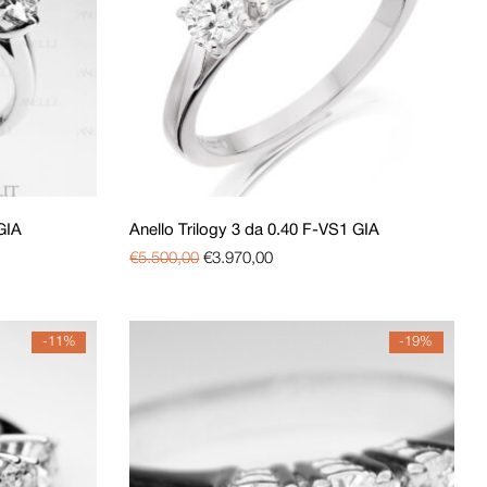
 GIA
Anello Trilogy 3 da 0.40 F-VS1 GIA
€
5.500,00
€
3.970,00
-11%
-19%