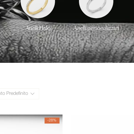
Anelli Halo
Anelli personalizzati
o Predefinito
-28%