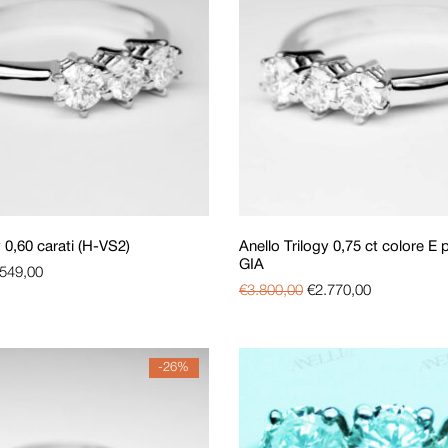
y 0,60 carati (H-VS2)
Anello Trilogy 0,75 ct colore E
GIA
.549,00
€
3.800,00
€
2.770,00
-26%