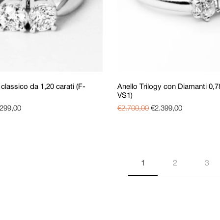
 classico da 1,20 carati (F-
Anello Trilogy con Diamanti 0,78
VS1)
.299,00
€
2.700,00
€
2.399,00
1
2
3