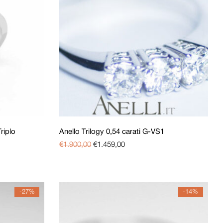
riplo
Anello Trilogy 0,54 carati G-VS1
€
1.900,00
€
1.459,00
-27%
-14%