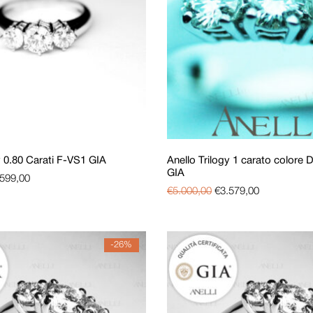
y 0.80 Carati F-VS1 GIA
Anello Trilogy 1 carato colore
GIA
.599,00
€
5.000,00
€
3.579,00
-26%