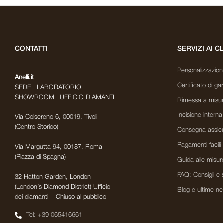
CONTATTI
SERVIZI AI C
Personalizzazione 
Anelli.it
Certificato di ga
SEDE | LABORATORIO |
SHOWROOM | UFFICIO DIAMANTI
Rimessa a misur
Incisione interna
Via Colsereno 6, 00019, Tivoli
(Centro Storico)
Consegna assicu
Pagamenti facili 
Via Margutta 94, 00187, Roma
(Piazza di Spagna)
Guida alle misur
FAQ: Consigli e 
32 Hatton Garden, London
(London’s Diamond District) Ufficio
Blog e ultime n
dei diamanti – Chiuso al pubblico
Tel: +39 065416661