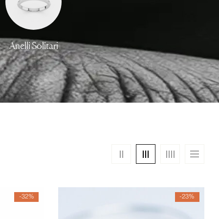
Anelli Solitari
Anelli Trilogy
-32%
-23%