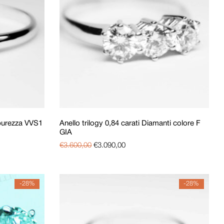
 purezza VVS1
Anello trilogy 0,84 carati Diamanti colore F
GIA
€
3.600,00
€
3.090,00
-28%
-28%