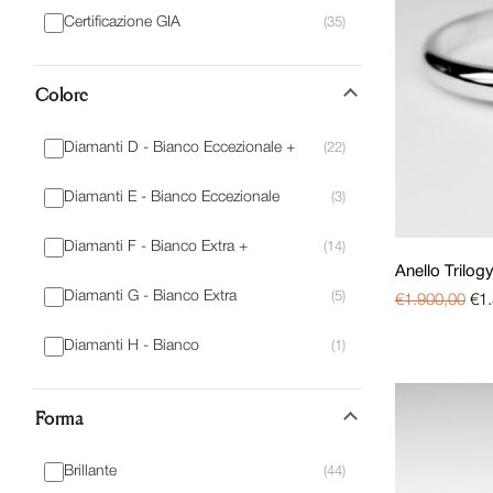
Certificazione GIA
Regali di natale 2023
(471)
(35)
Regali e Ricorrenze
(890)
Colore
Senza categoria
(40)
Verette e fedine
(74)
Diamanti D - Bianco Eccezionale +
(22)
Diamanti E - Bianco Eccezionale
(3)
Diamanti F - Bianco Extra +
(14)
Anello Trilog
Diamanti G - Bianco Extra
(5)
€
1.900,00
€
1
Diamanti H - Bianco
(1)
Forma
Brillante
(44)