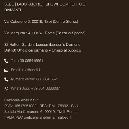
SEDE | LABORATORIO | SHOWROOM | UFFICIO
DIAMANTI
Via Colsereno 6, 00019, Tivoli (Centro Storico)
Via Margutta 94, 00187, Roma (Piazza di Spagna)
32 Hatton Garden, London (London’s Diamond
District) Ufficio dei diamanti – Chiuso al pubblico
Tel: +39 065416661
Email: info@anelli.it
Numero verde: 800 034 552
Whats App: +39 351 3386087
Oreficerie Anelli.it S.r.l.
PIVA: 18517951002 | REA: RM 1789921 Sede
Sociale Via Colsereno 6, 00019, Tivoli, Roma –
ITALIA PEC oreficerie.anelli@namirialpec.it