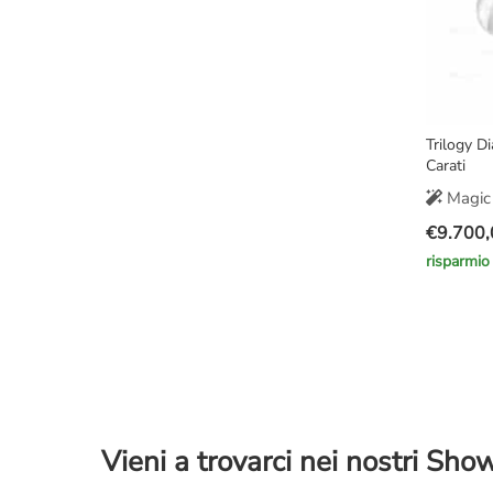
Trilogy D
Carati
Magic 
€
9.700,
Il
Il
risparmio
prezzo
prezzo
original
attuale
era:
è:
€14.000
€9.700,
Vieni a trovarci nei nostri Sh