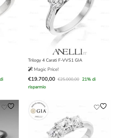
Trilogy 4 Carati F-VVS1 GIA
Magic Price!
€
19.700,00
€
25.000,00
di
21
% di
Il
Il
risparmio
prezzo
prezzo
originale
attuale
era:
è:
€25.000,00.
€19.700,00.