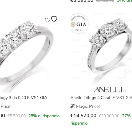
€
3.090,00
€
3.600,00
14
% di 
Il
Il
prezzo
prezzo
e
originale
attuale
era:
è:
00.
00.
€3.600,00.
€3.090,00.
ilogy 3 da 0.40 F-VS1 GIA
Anello Trilogy 4 Carati F-VS1 GI
Price!
Magic Price!
00
€
14.570,00
€
5.500,00
€
20.000,00
28
% di risparmio
27
% 
Il
Il
risparmio
prezzo
prezzo