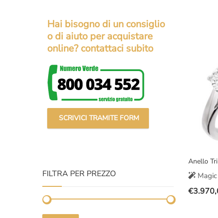
prezzo
prezzo
original
attuale
Hai bisogno di un consiglio
era:
è:
o di aiuto per acquistare
€2.300,
€1.890,
online? contattaci subito
SCRIVICI TRAMITE FORM
Anello Tr
FILTRA PER PREZZO
Magic 
€
3.970,
Il
Il
prezzo
prezzo