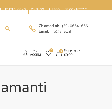
IELLI FATTI A MANO
BLOG
FAQ
CONTATTACI
Chiamaci al:
+(39) 065416661
Email:
info@anelli.it
E
Shopping bag
0
CIAO,
0
€
0,00
ACCEDI
diamanti