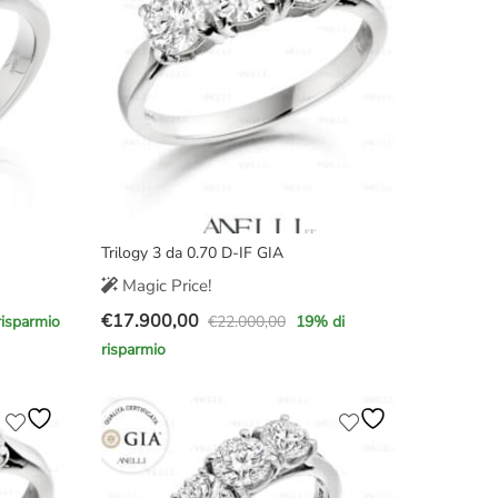
Trilogy 3 da 0.70 D-IF GIA
Magic Price!
€
17.900,00
€
22.000,00
risparmio
19
% di
Il
Il
risparmio
prezzo
prezzo
originale
attuale
era:
è:
€22.000,00.
€17.900,00.