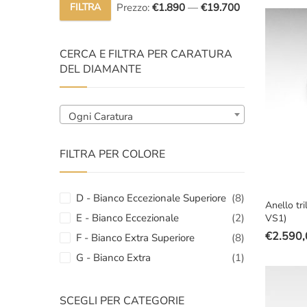
original
attuale
FILTRA
Prezzo:
€1.890
—
€19.700
Prezzo
Prezzo
era:
è:
Min
Max
€5.500,
€3.970,
CERCA E FILTRA PER CARATURA
DEL DIAMANTE
Ogni Caratura
FILTRA PER COLORE
D - Bianco Eccezionale Superiore
(8)
Anello tri
E - Bianco Eccezionale
(2)
VS1)
€
2.590,
F - Bianco Extra Superiore
(8)
Il
Il
G - Bianco Extra
(1)
prezzo
prezzo
original
attuale
era:
è:
SCEGLI PER CATEGORIE