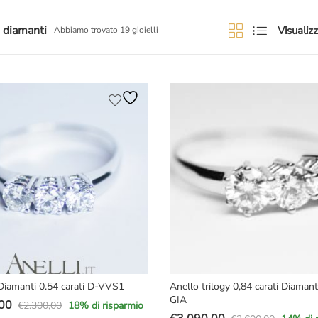
3 diamanti
Visualizz
Abbiamo trovato 19 gioielli
Diamanti 0.54 carati D-VVS1
Anello trilogy 0,84 carati Diamant
GIA
00
€
2.300,00
18
% di risparmio