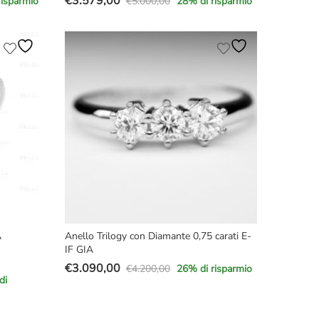
€
3.579,00
€
5.000,00
risparmio
28
% di risparmio
Il
Il
prezzo
prezzo
originale
attuale
era:
è:
€5.000,00.
€3.579,00.
A
Anello Trilogy con Diamante 0,75 carati E-
IF GIA
€
3.090,00
€
4.200,00
26
% di risparmio
Il
Il
di
prezzo
prezzo
originale
attuale