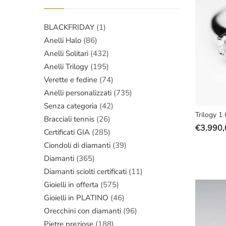
€3.000,
€2.590,
BLACKFRIDAY
(1)
Anelli Halo
(86)
Anelli Solitari
(432)
Anelli Trilogy
(195)
Verette e fedine
(74)
Anelli personalizzati
(735)
Senza categoria
(42)
Trilogy 1 
Bracciali tennis
(26)
€
3.990,
Certificati GIA
(285)
Il
Il
Ciondoli di diamanti
(39)
prezzo
prezzo
Diamanti
(365)
original
attuale
era:
è:
Diamanti sciolti certificati
(11)
€5.700,
€3.990,
Gioielli in offerta
(575)
Gioielli in PLATINO
(46)
Orecchini con diamanti
(96)
Pietre preziose
(188)