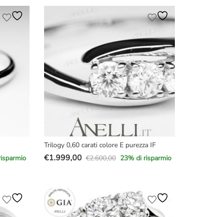
era:
è:
€4.200,00.
€3.090,00.
Trilogy 0,60 carati colore E purezza IF
€
1.999,00
€
2.600,00
risparmio
23
% di risparmio
Il
Il
prezzo
prezzo
originale
attuale
era:
è:
€2.600,00.
€1.999,00.