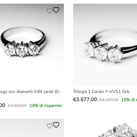
e
originale
attuale
era:
è:
00.
00.
€20.000,00.
€14.570,00.
logy con diamanti 0,84 carati (G-
Trilogia 1 Carato F-VVS1 GIA
€
3.577,00
€
4.200,00
15
% di 
Il
Il
00
€
3.000,00
14
% di risparmio
prezzo
prezzo
originale
attuale
e
era:
è:
€4.200,00.
€3.577,00.