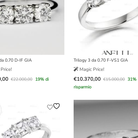
 da 0.70 D-IF GIA
Trilogy 3 da 0.70 F-VS1 GIA
Price!
Magic Price!
0,00
€
10.370,00
€
22.000,00
€
15.000,00
19
% di
31
% 
Il
Il
risparmio
prezzo
prezzo
e
originale
attuale
era:
è:
,00.
,00.
€15.000,00.
€10.370,00.