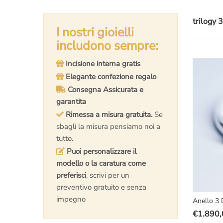
trilogy 
I nostri gioielli
includono sempre:
Incisione interna gratis
Elegante confezione regalo
Consegna Assicurata e
garantita
Rimessa a misura gratuita.
Se
sbagli la misura pensiamo noi a
tutto.
Puoi personalizzare il
modello o la caratura come
preferisci
, scrivi per un
preventivo gratuito e senza
impegno
Anello 3 
€
1.890,
Il
Il