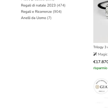
Regali di natale 2023
(474)
Regali e Ricorrenze
(904)
Anelli da Uomo
(7)
Trilogy 3
Magic 
€
17.87
Il
Il
risparmio
prezzo
prezzo
original
attuale
era:
è:
€22.000
€17.870