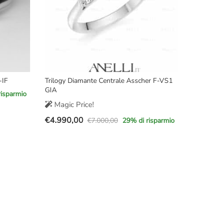
-IF
Trilogy Diamante Centrale Asscher F-VS1
GIA
risparmio
Magic Price!
€
4.990,00
€
7.000,00
29
% di risparmio
Il
Il
prezzo
prezzo
originale
attuale
era:
è:
€7.000,00.
€4.990,00.