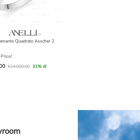
iamante Quadrato Asscher 2
Price!
00
€
14.000,00
31
% di
e
,00.
00.
owroom