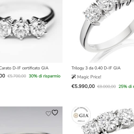
00.
00.
Carato D-IF certificato GIA
Trilogy 3 da 0.40 D-IF GIA
00
€
5.700,00
30
% di risparmio
Magic Price!
€
5.990,00
€
8.000,00
25
% di 
Il
Il
e
prezzo
prezzo
originale
attuale
00.
00.
era:
è:
€8.000,00.
€5.990,00.