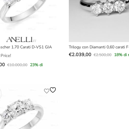
sscher 1.70 Carati D-VS1 GIA
Trilogy con Diamanti 0,60 carati F
€
2.039,00
€
2.500,00
18
% di 
Price!
Il
Il
00
prezzo
prezzo
€
10.000,00
23
% di
originale
attuale
era:
è:
e
€2.500,00.
€2.039,00.
,00.
00.