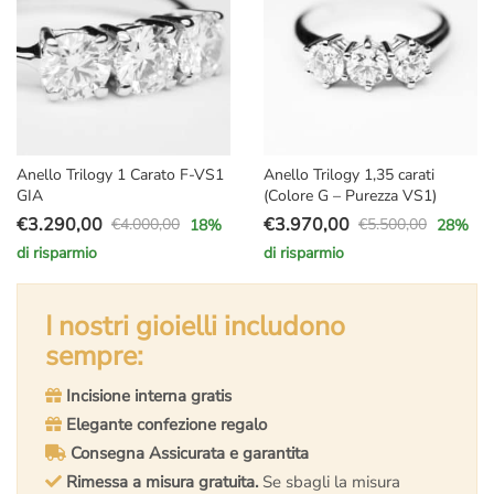
Anello Trilogy 1 Carato F-VS1
Anello Trilogy 1,35 carati
GIA
(Colore G – Purezza VS1)
€
3.290,00
€
3.970,00
€
4.000,00
€
5.500,00
18
%
28
%
Il
Il
Il
Il
di risparmio
di risparmio
prezzo
prezzo
prezzo
prezzo
originale
attuale
originale
attuale
era:
è:
I nostri gioielli includono
era:
è:
€4.000,00.
€3.290,00.
€5.500,00.
€3.970,00.
sempre:
Incisione interna gratis
Elegante confezione regalo
Consegna Assicurata e garantita
Rimessa a misura gratuita.
Se sbagli la misura