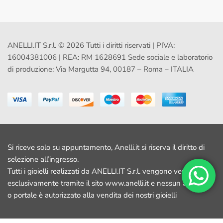
ANELLI.IT S.r.l. © 2026 Tutti i diritti riservati | PIVA:
16004381006 | REA: RM 1628691 Sede sociale e laboratorio
di produzione: Via Margutta 94, 00187 – Roma – ITALIA
Si riceve solo su appuntamento, Anelli.it si riserva il diritto di
selezione all’ingresso.
Tutti i gioielli realizzati da ANELLI.IT S.r.l. vengono venduti
esclusivamente tramite il sito www.anelli.it e nessun altro sito
o portale è autorizzato alla vendita dei nostri gioielli