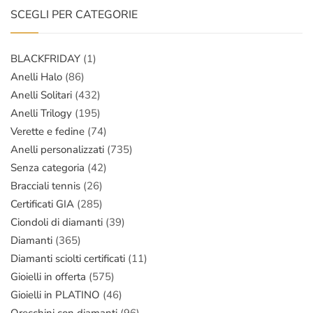
SCEGLI PER CATEGORIE
BLACKFRIDAY
(1)
Anelli Halo
(86)
Anelli Solitari
(432)
Anelli Trilogy
(195)
Verette e fedine
(74)
Anelli personalizzati
(735)
Senza categoria
(42)
Bracciali tennis
(26)
Certificati GIA
(285)
Ciondoli di diamanti
(39)
Diamanti
(365)
Diamanti sciolti certificati
(11)
Gioielli in offerta
(575)
Gioielli in PLATINO
(46)
Orecchini con diamanti
(96)