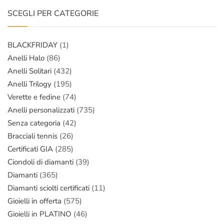
SCEGLI PER CATEGORIE
BLACKFRIDAY
(1)
Anelli Halo
(86)
Anelli Solitari
(432)
Anelli Trilogy
(195)
Verette e fedine
(74)
Anelli personalizzati
(735)
Senza categoria
(42)
Bracciali tennis
(26)
Certificati GIA
(285)
Ciondoli di diamanti
(39)
Diamanti
(365)
Diamanti sciolti certificati
(11)
Gioielli in offerta
(575)
Gioielli in PLATINO
(46)