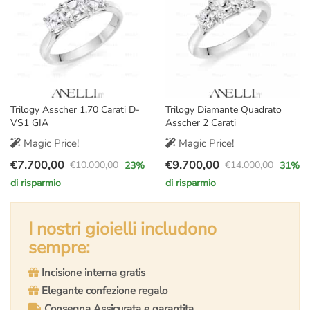
Trilogy Asscher 1.70 Carati D-
Trilogy Diamante Quadrato
VS1 GIA
Asscher 2 Carati
Magic Price!
Magic Price!
€
7.700,00
€
9.700,00
€
10.000,00
€
14.000,00
23
%
31
%
Il
Il
Il
Il
di risparmio
di risparmio
prezzo
prezzo
prezzo
prezzo
originale
attuale
originale
attuale
era:
è:
I nostri gioielli includono
era:
è:
€10.000,00.
€7.700,00.
€14.000,00.
€9.700,00.
sempre:
Incisione interna gratis
Elegante confezione regalo
Consegna Assicurata e garantita