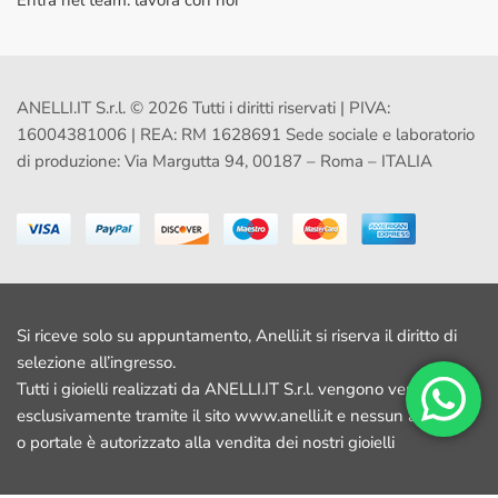
Entra nel team: lavora con noi
ANELLI.IT S.r.l. © 2026 Tutti i diritti riservati | PIVA:
16004381006 | REA: RM 1628691 Sede sociale e laboratorio
di produzione: Via Margutta 94, 00187 – Roma – ITALIA
Si riceve solo su appuntamento, Anelli.it si riserva il diritto di
selezione all’ingresso.
Tutti i gioielli realizzati da ANELLI.IT S.r.l. vengono venduti
esclusivamente tramite il sito www.anelli.it e nessun altro sito
o portale è autorizzato alla vendita dei nostri gioielli