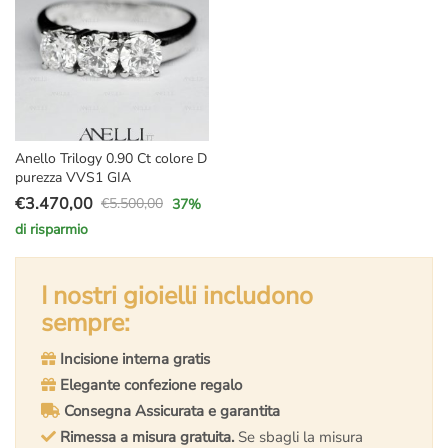
Anello Trilogy 0.90 Ct colore D
purezza VVS1 GIA
€
3.470,00
€
5.500,00
37
%
Il
Il
di risparmio
prezzo
prezzo
originale
attuale
era:
è:
I nostri gioielli includono
€5.500,00.
€3.470,00.
sempre:
Incisione interna gratis
Elegante confezione regalo
Consegna Assicurata e garantita
Rimessa a misura gratuita.
Se sbagli la misura